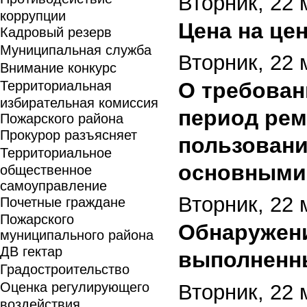
Вторник, 22 
коррупции
Цена на цен
Кадровый резерв
Муниципальная служба
Вторник, 22 
Внимание конкурс
Территориальная
О требован
избирательная комиссия
период рем
Пожарского района
Прокурор разъясняет
пользовани
Территориальное
основными
общественное
самоуправление
Вторник, 22 
Почетные граждане
Пожарского
Обнаружени
муниципального района
ДВ гектар
выполненн
Градостроительство
Оценка регулирующего
Вторник, 22 
воздействия