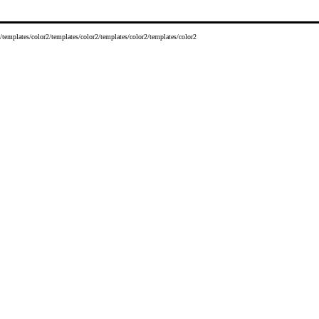
/templates/color2/templates/color2/templates/color2/templates/color2