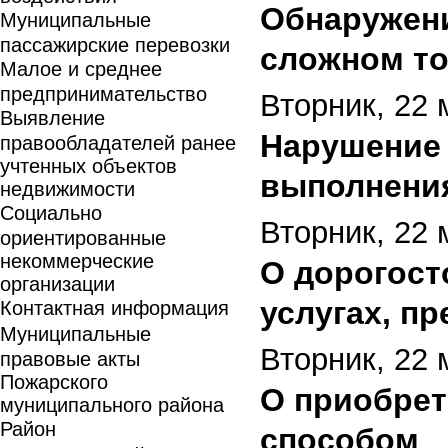
Обнаружени
Муниципальные
пассажирские перевозки
сложном т
Малое и среднее
предпринимательство
Вторник, 22 
Выявление
Нарушение 
правообладателей ранее
учтенных объектов
выполнени
недвижимости
Социально
Вторник, 22 
ориентированные
некоммерческие
О дорогост
организации
услугах, п
Контактная информация
Муниципальные
Вторник, 22 
правовые акты
Пожарского
О приобрет
муниципального района
Район
способом