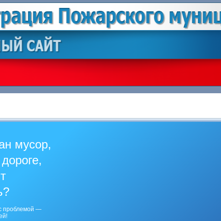
ан мусор,
 дороге,
ит
ь?
с проблемой —
ей!