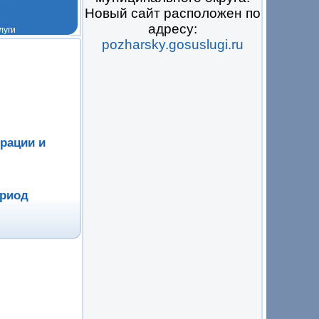
Новый сайт расположен по
адресу:
pozharsky.gosuslugi.ru
 на всё
рации и
ериод