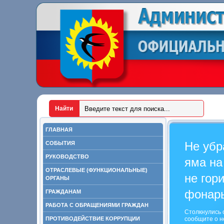
ГЛАВНАЯ
Не убр
СОБЫТИЯ
РУКОВОДСТВО
яма на
ОТРАСЛЕВЫЕ (ФУНКЦИОНАЛЬНЫЕ)
не гор
ОРГАНЫ
фонар
ГРАЖДАНАМ
РАБОТА С ОБРАЩЕНИЯМИ ГРАЖДАН
Столкнулись 
ПРОТИВОДЕЙСТВИЕ КОРРУПЦИИ
сообщите о н