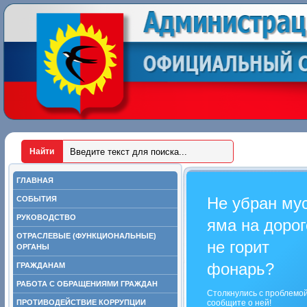
ГЛАВНАЯ
Не убран му
СОБЫТИЯ
РУКОВОДСТВО
яма на дорог
ОТРАСЛЕВЫЕ (ФУНКЦИОНАЛЬНЫЕ)
не горит
ОРГАНЫ
фонарь?
ГРАЖДАНАМ
РАБОТА С ОБРАЩЕНИЯМИ ГРАЖДАН
Столкнулись с проблемо
ПРОТИВОДЕЙСТВИЕ КОРРУПЦИИ
сообщите о ней!