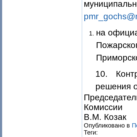
муницип
pmr_gochs@m
на офици
Пожарског
Приморско
10. Конт
решения о
Председател
К
В.М. Козак
Опубликовано в
П
Теги: