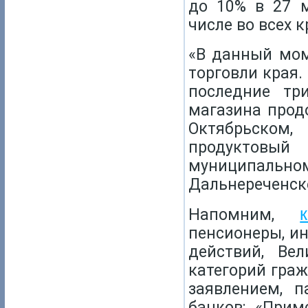
до 10% в 27 м
числе во всех 
«В данный мом
торговли края.
последние тр
магазина прод
Октябрьском,
продуктов
муниципаль
Дальнереченске
Напомним,
пенсионеры, ин
действий, Ве
категорий граж
заявлением, 
банков: «Прим