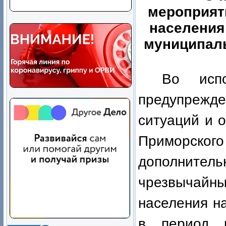
мероприят
населения
муниципаль
Во исп
предупрежд
ситуаций и 
Приморского
дополните
чрезвычай
населения н
в период 