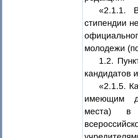
«2.1.1. 
стипендии н
официальн
молодежи (по
1.2. Пунк
кандидатов 
«2.1.5. 
имеющим д
места) в 
всероссий
учредит