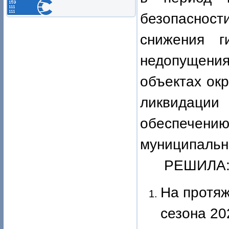
безопасности
снижения г
недопущени
объектах
окр
ликвидац
обеспечению
муниципально
РЕШИЛА
Н
а протяж
сезона 20