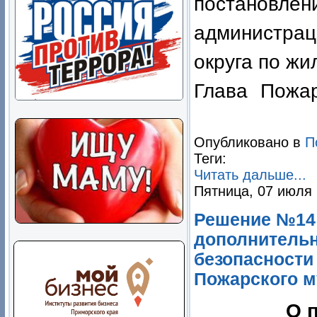
постановлен
администра
округа по жи
Глава Пож
В.М.
Опубликовано в
П
Теги:
Читать дальше...
Пятница, 07 июля 
Решение №14 
дополнитель
безопасности
Пожарского м
О 