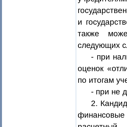
государстве
и государст
также мож
следующих с
- при на
оценок «отл
по итогам уч
- при не 
2. Кандид
финансовы
расчетный