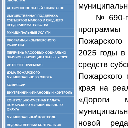
ЭКОЛОГИЯ
муниципальн
АНТИМОНОПОЛЬНЫЙ КОМПЛАЕНС
№ 690-па 
ИМУЩЕСТВЕННАЯ ПОДДЕРЖКА
СУБЪЕКТОВ МАЛОГО И СРЕДНЕГО
ПРЕДПРИНИМАТЕЛЬСТВА
программы
МУНИЦИПАЛЬНЫЕ УСЛУГИ
Пожарского 
ПРОГРАММЫ КОМПЛЕКСНОГО
РАЗВИТИЯ
2025 годы в
ПЕРЕЧЕНЬ МАССОВЫХ СОЦИАЛЬНО
ЗНАЧИМЫХ МУНИЦИПАЛЬНЫХ УСЛУГ
средств суб
ИНТЕРНЕТ ПРИЕМНАЯ
ДУМА ПОЖАРСКОГО
Пожарского 
МУНИЦИПАЛЬНОГО ОКРУГА
КОМИССИИ
края на реа
ВНУТРЕННИЙ ФИНАНСОВЫЙ КОНТРОЛЬ
«Дороги м
КОНТРОЛЬНО-СЧЕТНАЯ ПАЛАТА
ПОЖАРСКОГО МУНИЦИПАЛЬНОГО
муниципальн
ОКРУГА
МУНИЦИПАЛЬНЫЙ КОНТРОЛЬ
новой реда
ВЕДОМСТВЕННЫЙ КОНТРОЛЬ ЗА