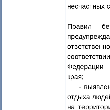
несчастных с
Правил бе
предупрежда
ответстве
соответстви
Федерации 
края;
- выявл
отдыха люде
на территор