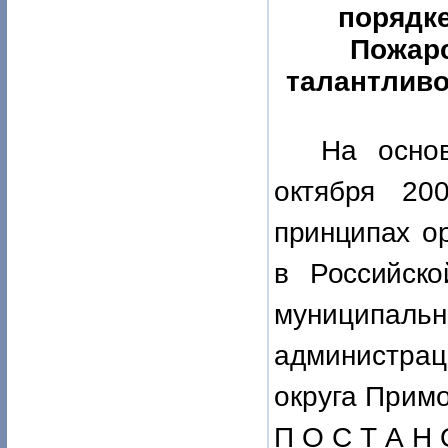
порядке
Пожарс
талантливо
На осно
октября 2
принципах о
в Российск
муниципал
администра
округа Примо
П О С Т А Н 