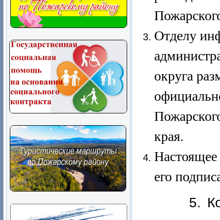
Пожарского
Отделу ин
администр
округа раз
официальн
Пожарског
края.
Настоящее 
его подпис
5. Контро