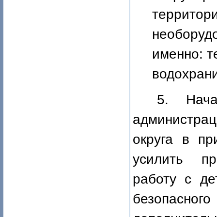
территор
необорудо
именно: т
водохрани
5. Нача
администра
округа в пр
усилить пр
работу с де
безопасного