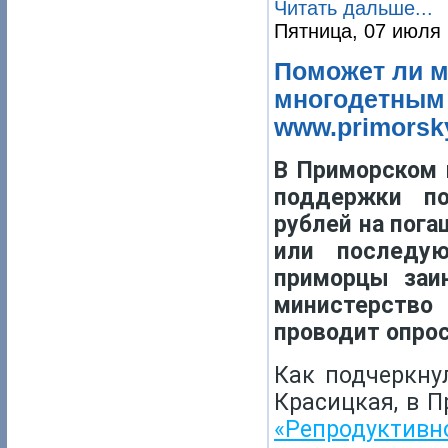
Читать дальше...
Пятница, 07 июля 
Поможет ли м
многодетным
www.primorsky
В Приморском 
поддержки п
рублей на пога
или последую
приморцы заи
министерство
проводит опрос
Как подчеркну
Красицкая, в 
«Репродуктив