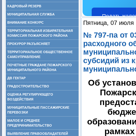
КАДРОВЫЙ РЕЗЕРВ
МУНИЦИПАЛЬНАЯ СЛУЖБА
Подать жало
Пятница, 07 июля 
ВНИМАНИЕ КОНКУРС
ТЕРРИТОРИАЛЬНАЯ ИЗБИРАТЕЛЬНАЯ
№ 797-па от 0
КОМИССИЯ ПОЖАРСКОГО РАЙОНА
расходного о
ПРОКУРОР РАЗЪЯСНЯЕТ
муниципально
ТЕРРИТОРИАЛЬНОЕ ОБЩЕСТВЕННОЕ
САМОУПРАВЛЕНИЕ
субсидий из 
ПОЧЕТНЫЕ ГРАЖДАНЕ ПОЖАРСКОГО
муниципальног
МУНИЦИПАЛЬНОГО РАЙОНА
ДВ ГЕКТАР
Об установ
ГРАДОСТРОИТЕЛЬСТВО
Пожарск
ОЦЕНКА РЕГУЛИРУЮЩЕГО
ВОЗДЕЙСТВИЯ
предост
МУНИЦИПАЛЬНЫЕ ПАССАЖИРСКИЕ
бюдже
ПЕРЕВОЗКИ
образовани
МАЛОЕ И СРЕДНЕЕ
ПРЕДПРИНИМАТЕЛЬСТВО
рамках
ВЫЯВЛЕНИЕ ПРАВООБЛАДАТЕЛЕЙ