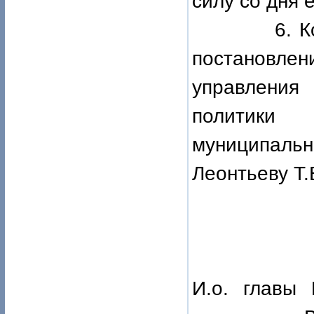
силу со дня 
6. Контро
постановл
управления
политики
муниципал
Леонтьеву Т.
И.о. главы 