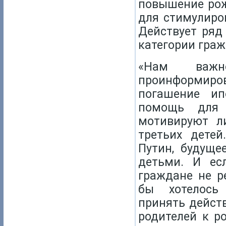
повышение рож
для стимулиро
Действует ряд
категории граж
«Нам важн
проинформиров
погашение ип
помощь для 
мотивируют л
третьих детей
Путин, будуще
детьми. И ес
граждане не р
бы хотелось 
принять дейст
родителей к р