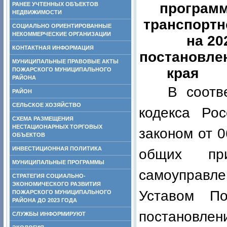
программ
РАНЕЕ УЧТЕННЫХ ОБЪЕКТОВ
НЕДВИЖИМОСТИ
транспортн
СОЦИАЛЬНО ОРИЕНТИРОВАННЫЕ
НЕКОММЕРЧЕСКИЕ ОРГАНИЗАЦИИ
на 20
КОНТАКТНАЯ ИНФОРМАЦИЯ
постановле
МУНИЦИПАЛЬНЫЕ ПРАВОВЫЕ АКТЫ
края о
ПОЖАРСКОГО МУНИЦИПАЛЬНОГО
РАЙОНА
В соотв
РАЙОН
СЕЛЬСКОЕ ХОЗЯЙСТВО
кодекса Ро
СХЕМА РАЗМЕЩЕНИЯ
НЕСТАЦИОНАРНЫХ ТОРГОВЫХ
законом от 
ОБЪЕКТОВ
ИНВЕСТИЦИОННАЯ ПОЛИТИКА
общих при
МУНИЦИПАЛЬНЫЕ ПРОГРАММЫ
самоуправл
СТРАТЕГИЯ СОЦИАЛЬНО-
ЭКОНОМИЧЕСКОГО РАЗВИТИЯ
Уставом По
ПОЖАРСКОГО МУНИЦИПАЛЬНОГО
РАЙОНА ДО 2023 ГОДА
постановле
СЛУЖБЫ ИНФОРМИРУЮТ