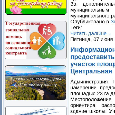
За дополнител
муниципальны
муниципального ра
Опубликовано в
З
Теги:
Читать дальше...
Пятница, 07 июня 
Информацион
предоставить
участок площа
Центральная
Администрация 
намерении предо
площадью
23 га
дл
Местоположение 
ориентира, расп
здание школы. Уч