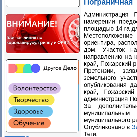
Пограничная
Администрация 
намерении предо
площадью
14 га
дл
Местоположение 
ориентира, распо
дом. Участок н
направлению на ю
край, Пожарский ра
Претензии, зая
земельного учас
опубликования да
край, Пожарский
администрация По
За дополнител
муниципальны
муниципального ра
Опубликовано в
З
Теги: