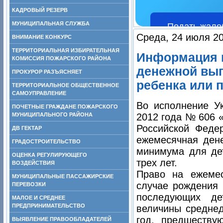
КАДРОВЫЙ РЕЗЕРВ
МУНИЦИПАЛЬНАЯ СЛУЖБА
Подать жало
Среда, 24 июля 20
ВНИМАНИЕ КОНКУРС
ТЕРРИТОРИАЛЬНАЯ ИЗБИРАТЕЛЬНАЯ
Информация 
КОМИССИЯ ПОЖАРСКОГО РАЙОНА
денежной вып
ПРОКУРОР РАЗЪЯСНЯЕТ
ребенка или 
ТЕРРИТОРИАЛЬНОЕ ОБЩЕСТВЕННОЕ
САМОУПРАВЛЕНИЕ
Во исполнение У
ПОЧЕТНЫЕ ГРАЖДАНЕ ПОЖАРСКОГО
МУНИЦИПАЛЬНОГО РАЙОНА
2012 года № 606 
Российской Феде
ДВ ГЕКТАР
ежемесячная ден
ГРАДОСТРОИТЕЛЬСТВО
минимума для дет
ОЦЕНКА РЕГУЛИРУЮЩЕГО
трех лет.
ВОЗДЕЙСТВИЯ
Право на ежеме
МУНИЦИПАЛЬНЫЕ ПАССАЖИРСКИЕ
случае рождения 
ПЕРЕВОЗКИ
последующих де
МАЛОЕ И СРЕДНЕЕ
ПРЕДПРИНИМАТЕЛЬСТВО
величины среднед
год, предшеству
ВЫЯВЛЕНИЕ ПРАВООБЛАДАТЕЛЕЙ