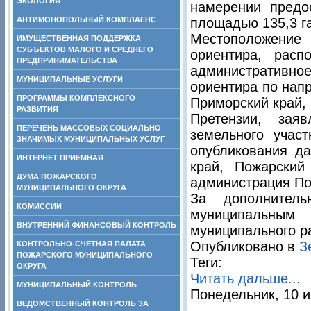
ЭКОЛОГИЯ
намерении предо
АНТИМОНОПОЛЬНЫЙ КОМПЛАЕНС
площадью
135,3 г
Местоположение 
ИМУЩЕСТВЕННАЯ ПОДДЕРЖКА
СУБЪЕКТОВ МАЛОГО И СРЕДНЕГО
ориентира, расп
ПРЕДПРИНИМАТЕЛЬСТВА
административное
МУНИЦИПАЛЬНЫЕ УСЛУГИ
ориентира по нап
ПРОГРАММЫ КОМПЛЕКСНОГО
Приморский край, 
РАЗВИТИЯ
Претензии, зая
ПЕРЕЧЕНЬ МАССОВЫХ СОЦИАЛЬНО
земельного учас
ЗНАЧИМЫХ МУНИЦИПАЛЬНЫХ УСЛУГ
опубликования да
ИНТЕРНЕТ ПРИЕМНАЯ
край, Пожарский
ДУМА ПОЖАРСКОГО
администрация Пож
МУНИЦИПАЛЬНОГО ОКРУГА
За дополнител
КОМИССИИ
муниципальны
ВНУТРЕННИЙ ФИНАНСОВЫЙ КОНТРОЛЬ
муниципального ра
Опубликовано в
З
КОНТРОЛЬНО-СЧЕТНАЯ ПАЛАТА
ПОЖАРСКОГО МУНИЦИПАЛЬНОГО
Теги:
ОКРУГА
Читать дальше...
МУНИЦИПАЛЬНЫЙ КОНТРОЛЬ
Понедельник, 10 и
ВЕДОМСТВЕННЫЙ КОНТРОЛЬ ЗА