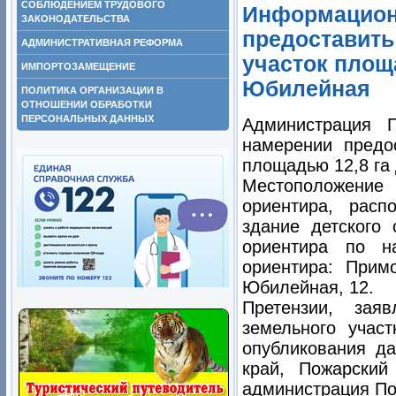
СОБЛЮДЕНИЕМ ТРУДОВОГО
Информацион
ЗАКОНОДАТЕЛЬСТВА
предоставить
АДМИНИСТРАТИВНАЯ РЕФОРМА
участок площа
ИМПОРТОЗАМЕЩЕНИЕ
Юбилейная
ПОЛИТИКА ОРГАНИЗАЦИИ В
ОТНОШЕНИИ ОБРАБОТКИ
ПЕРСОНАЛЬНЫХ ДАННЫХ
Администрация 
намерении предо
площадью
12,8 га
Местоположение 
ориентира, расп
здание детского
ориентира по н
ориентира: Примо
Юбилейная, 12.
Претензии, зая
земельного учас
опубликования да
край, Пожарский
администрация Пож