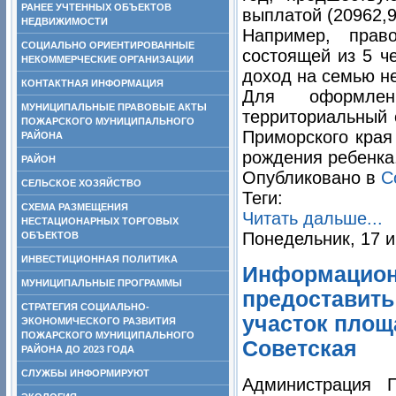
РАНЕЕ УЧТЕННЫХ ОБЪЕКТОВ
выплатой (20962,9 
НЕДВИЖИМОСТИ
Например, прав
СОЦИАЛЬНО ОРИЕНТИРОВАННЫЕ
состоящей из 5 ч
НЕКОММЕРЧЕСКИЕ ОРГАНИЗАЦИИ
доход на семью не
КОНТАКТНАЯ ИНФОРМАЦИЯ
Для оформлен
МУНИЦИПАЛЬНЫЕ ПРАВОВЫЕ АКТЫ
территориальный 
ПОЖАРСКОГО МУНИЦИПАЛЬНОГО
Приморского края
РАЙОНА
рождения ребенка
РАЙОН
Опубликовано в
С
СЕЛЬСКОЕ ХОЗЯЙСТВО
Теги:
СХЕМА РАЗМЕЩЕНИЯ
Читать дальше...
НЕСТАЦИОНАРНЫХ ТОРГОВЫХ
Понедельник, 17 и
ОБЪЕКТОВ
ИНВЕСТИЦИОННАЯ ПОЛИТИКА
Информацион
МУНИЦИПАЛЬНЫЕ ПРОГРАММЫ
предоставить
СТРАТЕГИЯ СОЦИАЛЬНО-
участок площа
ЭКОНОМИЧЕСКОГО РАЗВИТИЯ
ПОЖАРСКОГО МУНИЦИПАЛЬНОГО
Советская
РАЙОНА ДО 2023 ГОДА
СЛУЖБЫ ИНФОРМИРУЮТ
Администрация 