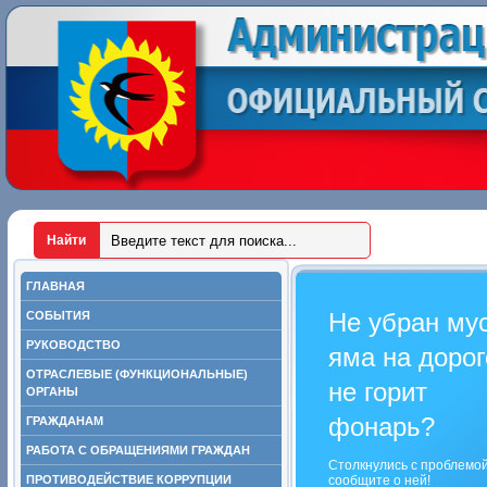
ГЛАВНАЯ
Не убран му
СОБЫТИЯ
РУКОВОДСТВО
яма на дорог
ОТРАСЛЕВЫЕ (ФУНКЦИОНАЛЬНЫЕ)
не горит
ОРГАНЫ
фонарь?
ГРАЖДАНАМ
РАБОТА С ОБРАЩЕНИЯМИ ГРАЖДАН
Столкнулись с проблемо
ПРОТИВОДЕЙСТВИЕ КОРРУПЦИИ
сообщите о ней!