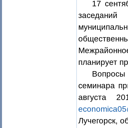
17 сентя
заседани
муниципал
общественн
Межрайонно
планирует п
Вопрос
семинара пр
августа 2
economica
0
Лучегорск, о