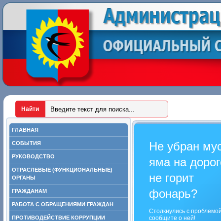
ГЛАВНАЯ
Не убран му
СОБЫТИЯ
РУКОВОДСТВО
яма на дорог
ОТРАСЛЕВЫЕ (ФУНКЦИОНАЛЬНЫЕ)
не горит
ОРГАНЫ
фонарь?
ГРАЖДАНАМ
РАБОТА С ОБРАЩЕНИЯМИ ГРАЖДАН
Столкнулись с проблемо
ПРОТИВОДЕЙСТВИЕ КОРРУПЦИИ
сообщите о ней!