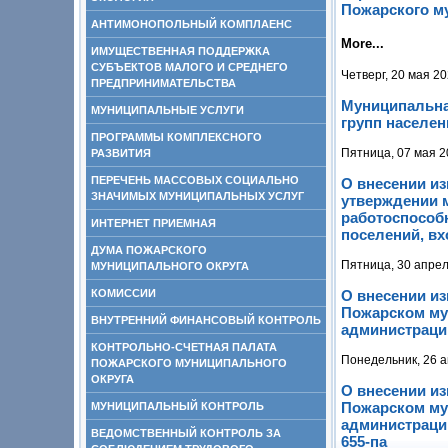
Пожарского му
АНТИМОНОПОЛЬНЫЙ КОМПЛАЕНС
More...
ИМУЩЕСТВЕННАЯ ПОДДЕРЖКА
СУБЪЕКТОВ МАЛОГО И СРЕДНЕГО
Четверг, 20 мая 20
ПРЕДПРИНИМАТЕЛЬСТВА
Муниципальна
МУНИЦИПАЛЬНЫЕ УСЛУГИ
групп населен
ПРОГРАММЫ КОМПЛЕКСНОГО
Пятница, 07 мая 2
РАЗВИТИЯ
ПЕРЕЧЕНЬ МАССОВЫХ СОЦИАЛЬНО
О внесении из
ЗНАЧИМЫХ МУНИЦИПАЛЬНЫХ УСЛУГ
утверждении 
работоспособ
ИНТЕРНЕТ ПРИЕМНАЯ
поселений, вх
ДУМА ПОЖАРСКОГО
Пятница, 30 апрел
МУНИЦИПАЛЬНОГО ОКРУГА
О внесении из
КОМИССИИ
Пожарском му
ВНУТРЕННИЙ ФИНАНСОВЫЙ КОНТРОЛЬ
администрации
КОНТРОЛЬНО-СЧЕТНАЯ ПАЛАТА
Понедельник, 26 а
ПОЖАРСКОГО МУНИЦИПАЛЬНОГО
ОКРУГА
О внесении из
Пожарском му
МУНИЦИПАЛЬНЫЙ КОНТРОЛЬ
администрации
ВЕДОМСТВЕННЫЙ КОНТРОЛЬ ЗА
655-па