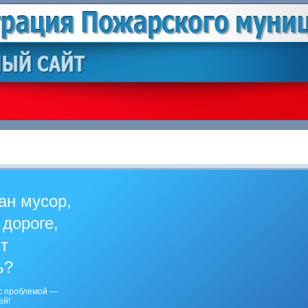
ан мусор,
 дороге,
ит
ь?
с проблемой —
ей!