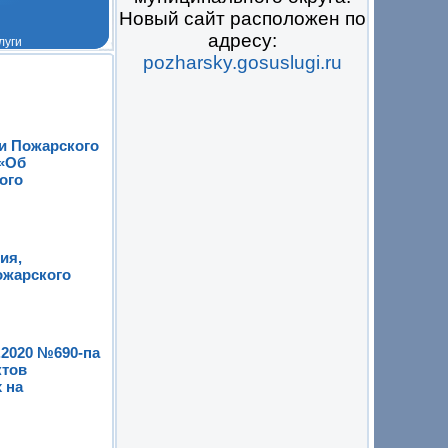
Новый сайт расположен по
адресу:
pozharsky.gosuslugi.ru
 на всё
ии Пожарского
 «Об
ого
ия,
ожарского
.2020 №690-па
ктов
 на