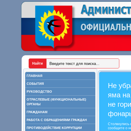
ГЛАВНАЯ
Не убр
СОБЫТИЯ
РУКОВОДСТВО
яма на
ОТРАСЛЕВЫЕ (ФУНКЦИОНАЛЬНЫЕ)
не гор
ОРГАНЫ
фонар
ГРАЖДАНАМ
РАБОТА С ОБРАЩЕНИЯМИ ГРАЖДАН
Столкнулись 
ПРОТИВОДЕЙСТВИЕ КОРРУПЦИИ
сообщите о н