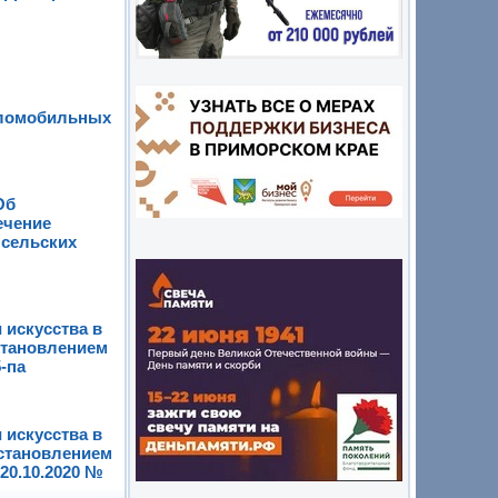
аломобильных
Об
ечение
 сельских
 искусства в
становлением
-па
 искусства в
остановлением
20.10.2020 №