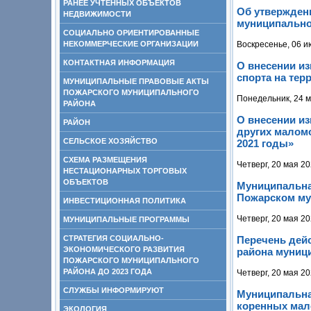
РАНЕЕ УЧТЕННЫХ ОБЪЕКТОВ
Об утвержден
НЕДВИЖИМОСТИ
муниципальног
СОЦИАЛЬНО ОРИЕНТИРОВАННЫЕ
НЕКОММЕРЧЕСКИЕ ОРГАНИЗАЦИИ
Воскресенье, 06 и
КОНТАКТНАЯ ИНФОРМАЦИЯ
О внесении и
спорта на тер
МУНИЦИПАЛЬНЫЕ ПРАВОВЫЕ АКТЫ
ПОЖАРСКОГО МУНИЦИПАЛЬНОГО
Понедельник, 24 м
РАЙОНА
О внесении и
РАЙОН
других малом
СЕЛЬСКОЕ ХОЗЯЙСТВО
2021 годы»
СХЕМА РАЗМЕЩЕНИЯ
Четверг, 20 мая 20
НЕСТАЦИОНАРНЫХ ТОРГОВЫХ
ОБЪЕКТОВ
Муниципальна
Пожарском му
ИНВЕСТИЦИОННАЯ ПОЛИТИКА
Четверг, 20 мая 20
МУНИЦИПАЛЬНЫЕ ПРОГРАММЫ
СТРАТЕГИЯ СОЦИАЛЬНО-
Перечень дейс
ЭКОНОМИЧЕСКОГО РАЗВИТИЯ
района муниц
ПОЖАРСКОГО МУНИЦИПАЛЬНОГО
РАЙОНА ДО 2023 ГОДА
Четверг, 20 мая 20
СЛУЖБЫ ИНФОРМИРУЮТ
Муниципальна
коренных мал
ЭКОЛОГИЯ