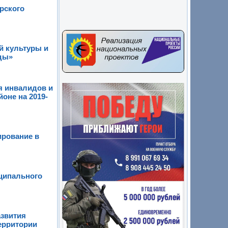
рского
й культуры и
оды»
я инвалидов и
оне на 2019-
ирование в
иципального
азвития
ерритории