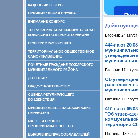
КАДРОВЫЙ РЕЗЕРВ
МУНИЦИПАЛЬНАЯ СЛУЖБА
Пода
ВНИМАНИЕ КОНКУРС
Действующи
ТЕРРИТОРИАЛЬНАЯ ИЗБИРАТЕЛЬНАЯ
КОМИССИЯ ПОЖАРСКОГО РАЙОНА
Вторник, 24 август
ПРОКУРОР РАЗЪЯСНЯЕТ
444-па от 20.
муниципальног
ТЕРРИТОРИАЛЬНОЕ ОБЩЕСТВЕННОЕ
утверждении 
САМОУПРАВЛЕНИЕ
муниципальног
ПОЧЕТНЫЕ ГРАЖДАНЕ ПОЖАРСКОГО
МУНИЦИПАЛЬНОГО РАЙОНА
Вторник, 17 август
ДВ ГЕКТАР
Об утвержден
расположенны
ГРАДОСТРОИТЕЛЬСТВО
муниципальног
ОЦЕНКА РЕГУЛИРУЮЩЕГО
Пятница, 06 авгус
ВОЗДЕЙСТВИЯ
МУНИЦИПАЛЬНЫЕ ПАССАЖИРСКИЕ
410-па от 05.
ПЕРЕВОЗКИ
"Об утвержде
коммунальной
МАЛОЕ И СРЕДНЕЕ
территории СП
ПРЕДПРИНИМАТЕЛЬСТВО
Пятница, 18 июня 
ВЫЯВЛЕНИЕ ПРАВООБЛАДАТЕЛЕЙ