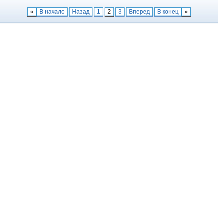
«
В начало
Назад
1
2
3
Вперед
В конец
»