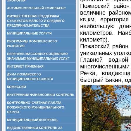
ЭКОЛОГИЯ
Пожарский район
АНТИМОНОПОЛЬНЫЙ КОМПЛАЕНС
величине районом
ИМУЩЕСТВЕННАЯ ПОДДЕРЖКА
кв.км. ерритори
СУБЪЕКТОВ МАЛОГО И СРЕДНЕГО
наибольшую дли
ПРЕДПРИНИМАТЕЛЬСТВА
километров. Наи
МУНИЦИПАЛЬНЫЕ УСЛУГИ
километр).
ПРОГРАММЫ КОМПЛЕКСНОГО
Пожарский район 
РАЗВИТИЯ
уникальных уголк
ПЕРЕЧЕНЬ МАССОВЫХ СОЦИАЛЬНО
Главной водной
ЗНАЧИМЫХ МУНИЦИПАЛЬНЫХ УСЛУГ
многочисленными 
ИНТЕРНЕТ ПРИЕМНАЯ
Речка, впадающа
ДУМА ПОЖАРСКОГО
быстрый Бикин, од
МУНИЦИПАЛЬНОГО ОКРУГА
КОМИССИИ
ВНУТРЕННИЙ ФИНАНСОВЫЙ КОНТРОЛЬ
КОНТРОЛЬНО-СЧЕТНАЯ ПАЛАТА
ПОЖАРСКОГО МУНИЦИПАЛЬНОГО
ОКРУГА
МУНИЦИПАЛЬНЫЙ КОНТРОЛЬ
ВЕДОМСТВЕННЫЙ КОНТРОЛЬ ЗА