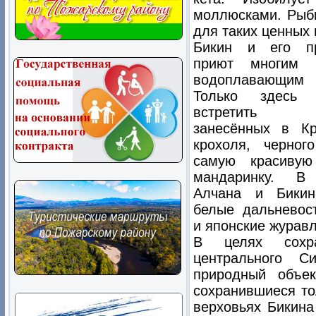
моллюсками. Рыбы
для таких ценных 
Бикин и его п
приют многим 
водоплавающи
Только здесь
встретить э
занесённых в Кр
крохоля, черног
самую красиву
мандаринку. В
Алчана и Бикина
белые дальневос
и японские журавл
В целях сохра
центрального С
природный объе
сохранившиеся то
верховьях Бикина