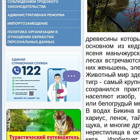
СОБЛЮДЕНИЕМ ТРУДОВОГО
ЗАКОНОДАТЕЛЬСТВА
АДМИНИСТРАТИВНАЯ РЕФОРМА
ИМПОРТОЗАМЕЩЕНИЕ
ПОЛИТИКА ОРГАНИЗАЦИИ В
ОТНОШЕНИИ ОБРАБОТКИ
древесины которы
ПЕРСОНАЛЬНЫХ ДАННЫХ
основном из кедр
ясеня маньчжурск
лесах встречаютс
них женьшень, эле
Животный мир зде
тигр - самый кру
сохранился прак
населяют изюбр, 
или белогрудый ме
В водах Бикина 
хариус, ленок, та
щука, и многие др
нерестилища в ок
кета. Изобилу