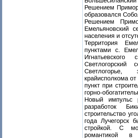
Большесиланский
Решением Приморс
образовался Собо
Решением Примо
Емельяновский с
населения и отсут
Территория Еме
пунктами с. Еме
Игнатьевского
Светлогорский 
Светлогорье, 
крайисполкома от
пункт при строит
горно-обогатитель
Новый импульс 
разработок Бик
строительство уг
года Лучегорск 
стройкой. С м
романтикой в д