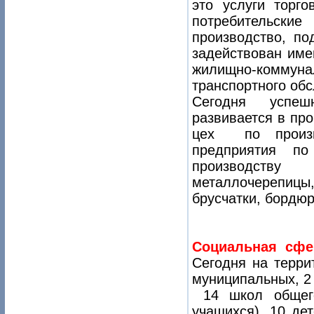
это услуги торг
потребительски
производство, по
задействован им
жилищно-комму
транспортного об
Сегодня успеш
развивается в пр
цех по произв
предприятия по
производству 
металлочерепицы,
брусчатки, бордюр
Социальная сфе
Сегодня на терри
муниципальных, 2 
14 школ общего 
учащихся), 10 де