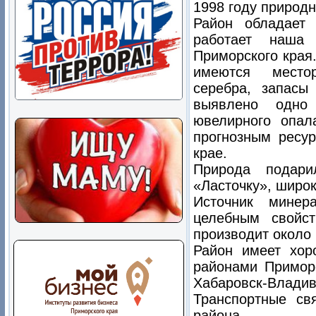
1998 году природ
Район обладает
работает наша
Приморского края
имеются местор
серебра, запасы
выявлено одно 
ювелирного опал
прогнозным ресу
крае.
Природа подар
«Ласточку», широк
Источник минер
целебным свойс
производит около
Район имеет хор
районами Приморс
Хабаровск-Влади
Транспортные св
района.