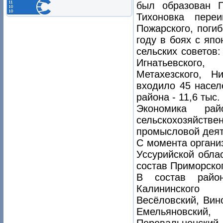
был образован П
Тихоновка переим
Пожарского, поги
году в боях с япо
сельских советов:
Игнатьевского,
Метахезского, Н
входило 45 насел
района - 11,6 тыс.
Экономика р
сельскохозяйст
промысловой деят
С момента организ
Уссурийской облас
состав Приморског
В состав райо
Калининского 
Весёловский, Вин
Емельяновски