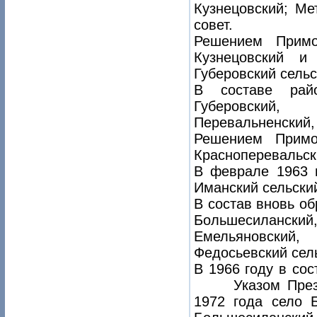
Кузнецовский; Ме
совет.
Решением Примо
Кузнецовский и
Губеровский сельс
В составе райо
Губеровский,
Перевальненский,
Решением Примо
Красноперевальск
В феврале 1963 
Иманский сельски
В состав вновь об
Большесиланс
Емельяновский,
Федосьевский сел
В 1966 году в сос
Указом Президи
1972 года село 