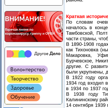
Краткая историч
По словам очеви
началось в конце
Тамбовской, Полт
части страны, что
В 1890-1908 года
как Тихоновка (н
Макаровка, Уфи
Бурчевское, Ники
другие. С развит
были укрупнены, 
В 1922 году орга
1934 год входил в
в 1934 по 1937 го
В 1938 году Ти
Калининскому райо
14 сентября 1939