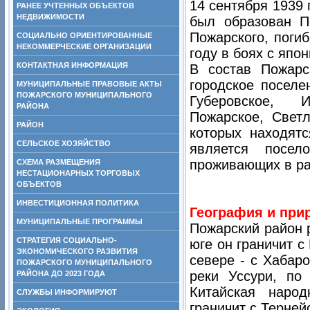
14 сентября 1939
РАНЕЕ УЧТЕННЫХ ОБЪЕКТОВ
НЕДВИЖИМОСТИ
был образован П
Пожарского, поги
СОЦИАЛЬНО ОРИЕНТИРОВАННЫЕ
НЕКОММЕРЧЕСКИЕ ОРГАНИЗАЦИИ
году в боях с япо
КОНТАКТНАЯ ИНФОРМАЦИЯ
В состав Пожарс
городское поселе
МУНИЦИПАЛЬНЫЕ ПРАВОВЫЕ АКТЫ
ПОЖАРСКОГО МУНИЦИПАЛЬНОГО
Губеровское, И
РАЙОНА
Пожарское, Светл
РАЙОН
которых находят
СЕЛЬСКОЕ ХОЗЯЙСТВО
является посел
проживающих в ра
СХЕМА РАЗМЕЩЕНИЯ
НЕСТАЦИОНАРНЫХ ТОРГОВЫХ
ОБЪЕКТОВ
ИНВЕСТИЦИОННАЯ ПОЛИТИКА
География и при
МУНИЦИПАЛЬНЫЕ ПРОГРАММЫ
Пожарский район 
СТРАТЕГИЯ СОЦИАЛЬНО-
юге он граничит 
ЭКОНОМИЧЕСКОГО РАЗВИТИЯ
севере - с Хабар
ПОЖАРСКОГО МУНИЦИПАЛЬНОГО
реки Уссури, по
РАЙОНА ДО 2023 ГОДА
Китайская наро
СЛУЖБЫ ИНФОРМИРУЮТ
граничит с Терней