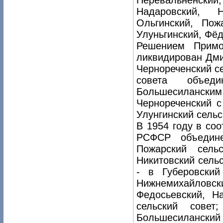
Перевальненски
Надаровский, Н
Ольгинский, Пож
Улуньгинский, Фёд
Решением Примо
ликвидирован Дми
Чернореченский се
совета объед
Большесилански
Чернореченский с
Улунгинский сельс
В 1954 году в со
РСФСР объедин
Пожарский сель
Никитовский сельс
- в Губеровский
Нижнемихайлов
Федосьевский, Н
сельский сове
Большесиланский 