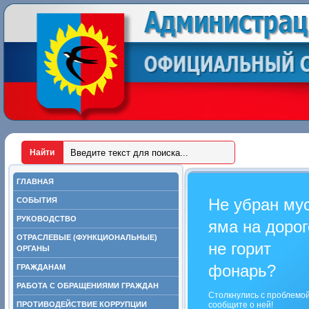
ГЛАВНАЯ
Не убран му
СОБЫТИЯ
РУКОВОДСТВО
яма на дорог
ОТРАСЛЕВЫЕ (ФУНКЦИОНАЛЬНЫЕ)
не горит
ОРГАНЫ
фонарь?
ГРАЖДАНАМ
РАБОТА С ОБРАЩЕНИЯМИ ГРАЖДАН
Столкнулись с проблемо
ПРОТИВОДЕЙСТВИЕ КОРРУПЦИИ
сообщите о ней!