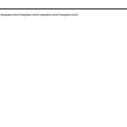
/templates/color2/templates/color2/templates/color2/templates/color2