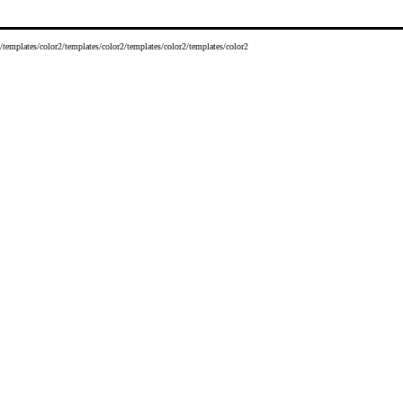
/templates/color2/templates/color2/templates/color2/templates/color2