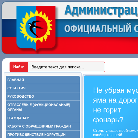
ГЛАВНАЯ
Не убран му
СОБЫТИЯ
РУКОВОДСТВО
яма на дорог
ОТРАСЛЕВЫЕ (ФУНКЦИОНАЛЬНЫЕ)
не горит
ОРГАНЫ
фонарь?
ГРАЖДАНАМ
РАБОТА С ОБРАЩЕНИЯМИ ГРАЖДАН
Столкнулись с проблемо
ПРОТИВОДЕЙСТВИЕ КОРРУПЦИИ
сообщите о ней!