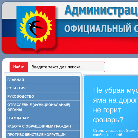
ГЛАВНАЯ
Не убран му
СОБЫТИЯ
РУКОВОДСТВО
яма на дорог
ОТРАСЛЕВЫЕ (ФУНКЦИОНАЛЬНЫЕ)
не горит
ОРГАНЫ
фонарь?
ГРАЖДАНАМ
РАБОТА С ОБРАЩЕНИЯМИ ГРАЖДАН
Столкнулись с проблемо
ПРОТИВОДЕЙСТВИЕ КОРРУПЦИИ
сообщите о ней!