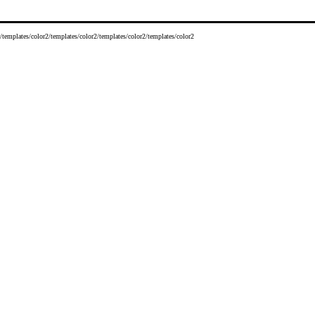
/templates/color2/templates/color2/templates/color2/templates/color2