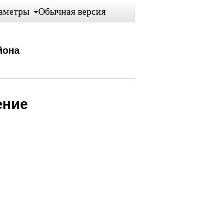
аметры
Обычная версия
йона
ение