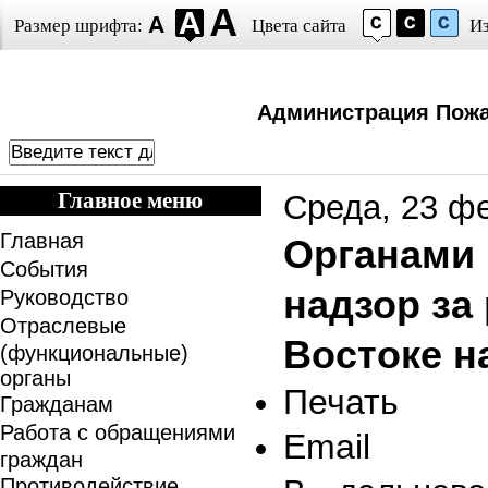
Размер шрифта:
Цвета сайта
И
Администрация Пожа
Главное меню
Среда, 23 ф
Главная
Органами 
События
надзор за
Руководство
Отраслевые
Востоке н
(функциональные)
органы
Печать
Гражданам
Работа с обращениями
Email
граждан
Противодействие