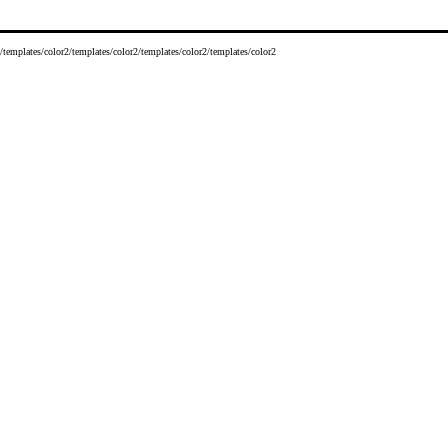
/templates/color2/templates/color2/templates/color2/templates/color2