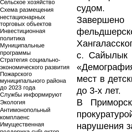
Сельское хозяйство
судом.
Схема размещения
нестационарных
Завершен
торговых объектов
фельдшерс
Инвестиционная
политика
Хангаласско
Муниципальные
программы
с. Сайылык 
Стратегия социально-
«Демографи
экономического развития
Пожарского
мест в детск
муниципального района
до 2023 года
до 3-х лет.
Службы информируют
В Приморск
Экология
Антимонопольный
прокурату
комплаенс
нарушения з
Имущественная
поддержка субъектов