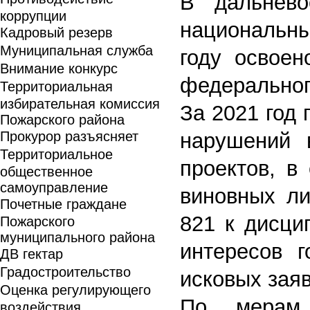
В дальнево
коррупции
национальны
Кадровый резерв
Муниципальная служба
году освоен
Внимание конкурс
федеральног
Территориальная
избирательная комиссия
За 2021 год 
Пожарского района
Прокурор разъясняет
нарушений 
Территориальное
проектов, в
общественное
самоуправление
виновных ли
Почетные граждане
821 к дисци
Пожарского
муниципального района
интересов 
ДВ гектар
Градостроительство
исковых зая
Оценка регулирующего
По мерам 
воздействия