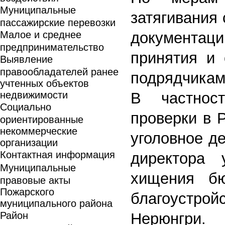
Муниципальные
затягивания
пассажирские перевозки
Малое и среднее
документаци
предпринимательство
принятия и
Выявление
правообладателей ранее
подрядчикам
учтенных объектов
недвижимости
В частнос
Социально
проверки в 
ориентированные
некоммерческие
уголовное де
организации
Контактная информация
директора
Муниципальные
хищения бю
правовые акты
Пожарского
благоустро
муниципального района
Район
Нерюнгри. 