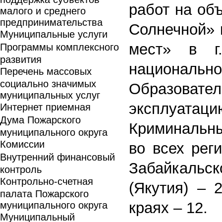
работ на объ
малого и среднего
предпринимательства
Солнечной» в
Муниципальные услуги
мест» в г
Программы комплексного
развития
национал
Перечень массовых
социально значимых
Образоват
муниципальных услуг
эксплуатаци
Интернет приемная
Дума Пожарского
Криминальн
муниципального округа
Комиссии
во всех рег
Внутренний финансовый
Забайкальс
контроль
Контрольно-счетная
(Якутия) – 
палата Пожарского
краях – 12.
муниципального округа
Муниципальный