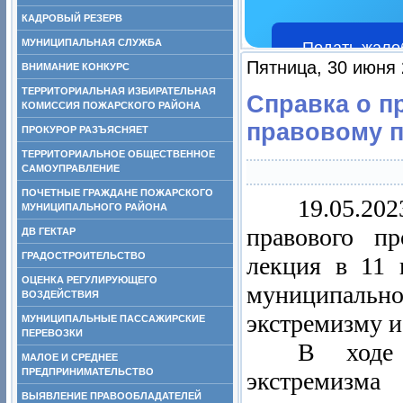
КАДРОВЫЙ РЕЗЕРВ
МУНИЦИПАЛЬНАЯ СЛУЖБА
Подать жало
Пятница, 30 июня 
ВНИМАНИЕ КОНКУРС
ТЕРРИТОРИАЛЬНАЯ ИЗБИРАТЕЛЬНАЯ
Справка о п
КОМИССИЯ ПОЖАРСКОГО РАЙОНА
правовому 
ПРОКУРОР РАЗЪЯСНЯЕТ
ТЕРРИТОРИАЛЬНОЕ ОБЩЕСТВЕННОЕ
САМОУПРАВЛЕНИЕ
ПОЧЕТНЫЕ ГРАЖДАНЕ ПОЖАРСКОГО
19.05.2
МУНИЦИПАЛЬНОГО РАЙОНА
правового пр
ДВ ГЕКТАР
ГРАДОСТРОИТЕЛЬСТВО
лекция в 11
ОЦЕНКА РЕГУЛИРУЮЩЕГО
муниципально
ВОЗДЕЙСТВИЯ
экстремизму и
МУНИЦИПАЛЬНЫЕ ПАССАЖИРСКИЕ
ПЕРЕВОЗКИ
В ходе
МАЛОЕ И СРЕДНЕЕ
ПРЕДПРИНИМАТЕЛЬСТВО
экстремизм
ВЫЯВЛЕНИЕ ПРАВООБЛАДАТЕЛЕЙ