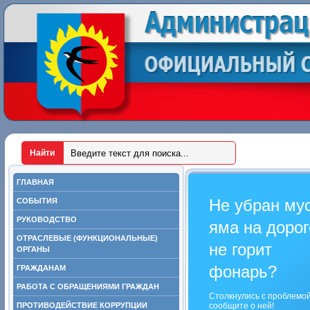
ГЛАВНАЯ
Не убран му
СОБЫТИЯ
РУКОВОДСТВО
яма на дорог
ОТРАСЛЕВЫЕ (ФУНКЦИОНАЛЬНЫЕ)
не горит
ОРГАНЫ
фонарь?
ГРАЖДАНАМ
РАБОТА С ОБРАЩЕНИЯМИ ГРАЖДАН
Столкнулись с проблемо
ПРОТИВОДЕЙСТВИЕ КОРРУПЦИИ
сообщите о ней!