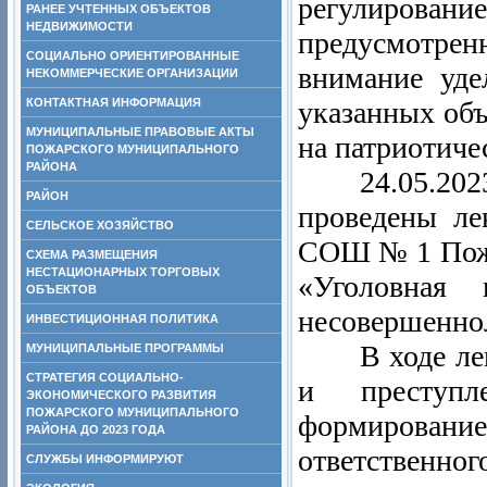
регулировани
РАНЕЕ УЧТЕННЫХ ОБЪЕКТОВ
НЕДВИЖИМОСТИ
предусмотре
СОЦИАЛЬНО ОРИЕНТИРОВАННЫЕ
внимание уде
НЕКОММЕРЧЕСКИЕ ОРГАНИЗАЦИИ
КОНТАКТНАЯ ИНФОРМАЦИЯ
указанных объ
МУНИЦИПАЛЬНЫЕ ПРАВОВЫЕ АКТЫ
на патриотиче
ПОЖАРСКОГО МУНИЦИПАЛЬНОГО
РАЙОНА
24.05.2
РАЙОН
проведены л
СЕЛЬСКОЕ ХОЗЯЙСТВО
СОШ № 1 Пожа
СХЕМА РАЗМЕЩЕНИЯ
НЕСТАЦИОНАРНЫХ ТОРГОВЫХ
«
Уголовная 
ОБЪЕКТОВ
несовершенно
ИНВЕСТИЦИОННАЯ ПОЛИТИКА
В ходе л
МУНИЦИПАЛЬНЫЕ ПРОГРАММЫ
СТРАТЕГИЯ СОЦИАЛЬНО-
и преступ
ЭКОНОМИЧЕСКОГО РАЗВИТИЯ
ПОЖАРСКОГО МУНИЦИПАЛЬНОГО
формирование
РАЙОНА ДО 2023 ГОДА
ответственн
СЛУЖБЫ ИНФОРМИРУЮТ