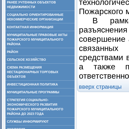
технологич
РАНЕЕ УЧТЕННЫХ ОБЪЕКТОВ
НЕДВИЖИМОСТИ
Пожарского м
СОЦИАЛЬНО ОРИЕНТИРОВАННЫЕ
В рамк
НЕКОММЕРЧЕСКИЕ ОРГАНИЗАЦИИ
КОНТАКТНАЯ ИНФОРМАЦИЯ
разъяснения
МУНИЦИПАЛЬНЫЕ ПРАВОВЫЕ АКТЫ
совершение 
ПОЖАРСКОГО МУНИЦИПАЛЬНОГО
РАЙОНА
связанных
РАЙОН
средствами в
СЕЛЬСКОЕ ХОЗЯЙСТВО
а также п
СХЕМА РАЗМЕЩЕНИЯ
НЕСТАЦИОНАРНЫХ ТОРГОВЫХ
ответственно
ОБЪЕКТОВ
ИНВЕСТИЦИОННАЯ ПОЛИТИКА
вверх страницы
МУНИЦИПАЛЬНЫЕ ПРОГРАММЫ
СТРАТЕГИЯ СОЦИАЛЬНО-
ЭКОНОМИЧЕСКОГО РАЗВИТИЯ
ПОЖАРСКОГО МУНИЦИПАЛЬНОГО
РАЙОНА ДО 2023 ГОДА
СЛУЖБЫ ИНФОРМИРУЮТ