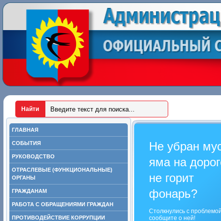
ГЛАВНАЯ
Не убран му
СОБЫТИЯ
РУКОВОДСТВО
яма на дорог
ОТРАСЛЕВЫЕ (ФУНКЦИОНАЛЬНЫЕ)
не горит
ОРГАНЫ
фонарь?
ГРАЖДАНАМ
РАБОТА С ОБРАЩЕНИЯМИ ГРАЖДАН
Столкнулись с проблемо
ПРОТИВОДЕЙСТВИЕ КОРРУПЦИИ
сообщите о ней!