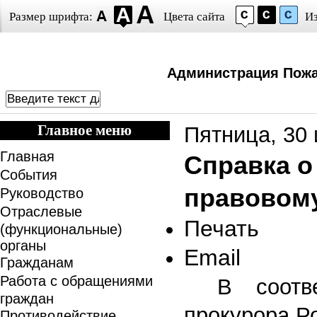
Размер шрифта:
Цвета сайта
И
Администрация Пожа
Главное меню
Пятница, 30 
Главная
Справка о
События
правовом
Руководство
Отраслевые
Печать
(функциональные)
органы
Email
Гражданам
Работа с обращениями
В соотв
граждан
прокурора Р
Противодействие