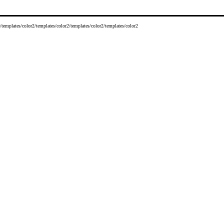
/templates/color2/templates/color2/templates/color2/templates/color2