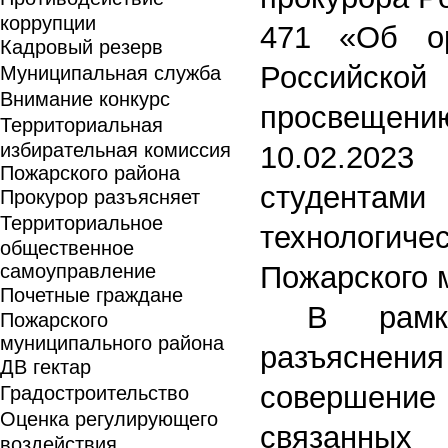
коррупции
471 «Об ор
Кадровый резерв
Российской
Муниципальная служба
Внимание конкурс
просвещен
Территориальная
избирательная комиссия
10.02.202
Пожарского района
студента
Прокурор разъясняет
Территориальное
технологи
общественное
самоуправление
Пожарского 
Почетные граждане
В рамк
Пожарского
муниципального района
разъяснени
ДВ гектар
совершение
Градостроительство
Оценка регулирующего
связанных
воздействия