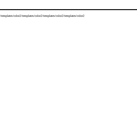
/templates/color2/templates/color2/templates/color2/templates/color2