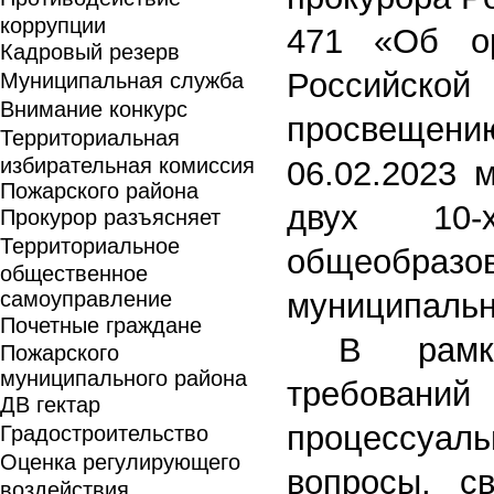
коррупции
471 «Об ор
Кадровый резерв
Российской
Муниципальная служба
Внимание конкурс
просвещен
Территориальная
избирательная комиссия
06.02.2023 
Пожарского района
двух 10
Прокурор разъясняет
Территориальное
общеобразо
общественное
самоуправление
муниципально
Почетные граждане
В рамк
Пожарского
муниципального района
требован
ДВ гектар
процессуаль
Градостроительство
Оценка регулирующего
вопросы, с
воздействия