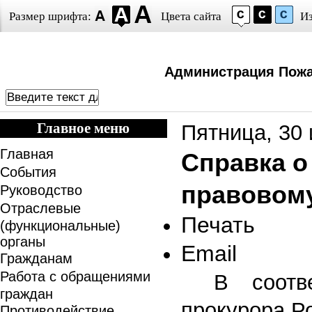
Размер шрифта:
Цвета сайта
И
Администрация Пожа
Главное меню
Пятница, 30 
Главная
Справка о
События
правовом
Руководство
Отраслевые
Печать
(функциональные)
органы
Email
Гражданам
Работа с обращениями
В соотв
граждан
прокурора Р
Противодействие