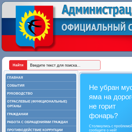
ГЛАВНАЯ
Не убран му
СОБЫТИЯ
РУКОВОДСТВО
яма на дорог
ОТРАСЛЕВЫЕ (ФУНКЦИОНАЛЬНЫЕ)
не горит
ОРГАНЫ
фонарь?
ГРАЖДАНАМ
РАБОТА С ОБРАЩЕНИЯМИ ГРАЖДАН
Столкнулись с проблемо
ПРОТИВОДЕЙСТВИЕ КОРРУПЦИИ
сообщите о ней!