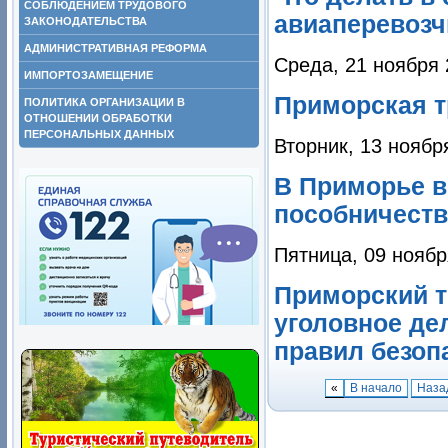
СОБЛЮДЕНИЕМ ТРУДОВОГО
авиаперевоз
ЗАКОНОДАТЕЛЬСТВА
АДМИНИСТРАТИВНАЯ РЕФОРМА
Среда, 21 ноября 
ИМПОРТОЗАМЕЩЕНИЕ
Приморская т
ПОЛИТИКА ОРГАНИЗАЦИИ В
ОТНОШЕНИИ ОБРАБОТКИ
ПЕРСОНАЛЬНЫХ ДАННЫХ
Вторник, 13 ноябр
В Приморье в
пособничеств
Пятница, 09 ноябр
Приморский т
уголовное де
правил безоп
«
В начало
Наза