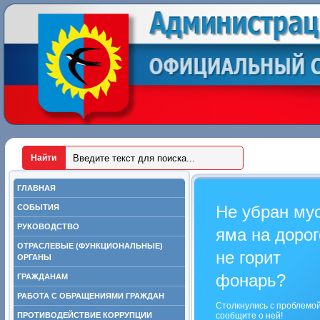
ГЛАВНАЯ
Не убран му
СОБЫТИЯ
РУКОВОДСТВО
яма на дорог
ОТРАСЛЕВЫЕ (ФУНКЦИОНАЛЬНЫЕ)
не горит
ОРГАНЫ
фонарь?
ГРАЖДАНАМ
РАБОТА С ОБРАЩЕНИЯМИ ГРАЖДАН
Столкнулись с проблемо
ПРОТИВОДЕЙСТВИЕ КОРРУПЦИИ
сообщите о ней!