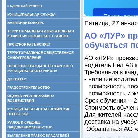
КАДРОВЫЙ РЕЗЕРВ
МУНИЦИПАЛЬНАЯ СЛУЖБА
Подать жало
Пятница, 27 январ
ВНИМАНИЕ КОНКУРС
ТЕРРИТОРИАЛЬНАЯ ИЗБИРАТЕЛЬНАЯ
АО «ЛУР» п
КОМИССИЯ ПОЖАРСКОГО РАЙОНА
обучаться п
ПРОКУРОР РАЗЪЯСНЯЕТ
ТЕРРИТОРИАЛЬНОЕ ОБЩЕСТВЕННОЕ
АО «ЛУР» произво
САМОУПРАВЛЕНИЕ
водитель Бел АЗ ка
ПОЧЕТНЫЕ ГРАЖДАНЕ ПОЖАРСКОГО
Требования к кан
МУНИЦИПАЛЬНОГО РАЙОНА
- наличие водител
ДВ ГЕКТАР
- возможность пос
ГРАДОСТРОИТЕЛЬСТВО
- возможность и ж
ОЦЕНКА РЕГУЛИРУЮЩЕГО
Срок обучения – 2
ВОЗДЕЙСТВИЯ
Стоимость обучени
МУНИЦИПАЛЬНЫЕ ПАССАЖИРСКИЕ
Для жителей насе
ПЕРЕВОЗКИ
доставка на учебу
МАЛОЕ И СРЕДНЕЕ
ПРЕДПРИНИМАТЕЛЬСТВО
Обращаться АО «ЛУ
ВЫЯВЛЕНИЕ ПРАВООБЛАДАТЕЛЕЙ