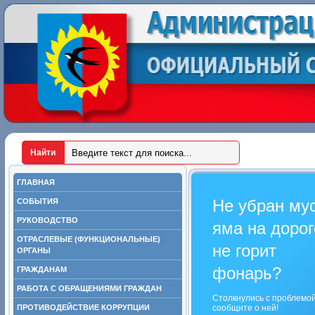
ГЛАВНАЯ
Не убран му
СОБЫТИЯ
РУКОВОДСТВО
яма на дорог
ОТРАСЛЕВЫЕ (ФУНКЦИОНАЛЬНЫЕ)
не горит
ОРГАНЫ
фонарь?
ГРАЖДАНАМ
РАБОТА С ОБРАЩЕНИЯМИ ГРАЖДАН
Столкнулись с проблемо
ПРОТИВОДЕЙСТВИЕ КОРРУПЦИИ
сообщите о ней!