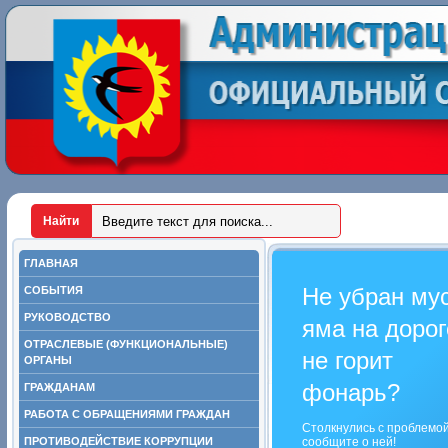
ГЛАВНАЯ
Не убран му
СОБЫТИЯ
РУКОВОДСТВО
яма на дорог
ОТРАСЛЕВЫЕ (ФУНКЦИОНАЛЬНЫЕ)
не горит
ОРГАНЫ
фонарь?
ГРАЖДАНАМ
РАБОТА С ОБРАЩЕНИЯМИ ГРАЖДАН
Столкнулись с проблемо
ПРОТИВОДЕЙСТВИЕ КОРРУПЦИИ
сообщите о ней!