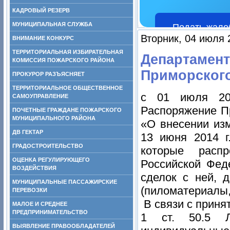
КАДРОВЫЙ РЕЗЕРВ
МУНИЦИПАЛЬНАЯ СЛУЖБА
Подать жало
Вторник, 04 июля 
ВНИМАНИЕ КОНКУРС
ТЕРРИТОРИАЛЬНАЯ ИЗБИРАТЕЛЬНАЯ
Департамент
КОМИССИЯ ПОЖАРСКОГО РАЙОНА
Приморског
ПРОКУРОР РАЗЪЯСНЯЕТ
ТЕРРИТОРИАЛЬНОЕ ОБЩЕСТВЕННОЕ
с 01 июля 20
САМОУПРАВЛЕНИЕ
Распоряжение П
ПОЧЕТНЫЕ ГРАЖДАНЕ ПОЖАРСКОГО
МУНИЦИПАЛЬНОГО РАЙОНА
«О внесении из
ДВ ГЕКТАР
13 июня 2014 г
ГРАДОСТРОИТЕЛЬСТВО
которые распр
ОЦЕНКА РЕГУЛИРУЮЩЕГО
Российской Фед
ВОЗДЕЙСТВИЯ
сделок с ней, 
МУНИЦИПАЛЬНЫЕ ПАССАЖИРСКИЕ
(пиломатериалы,
ПЕРЕВОЗКИ
В связи с принят
МАЛОЕ И СРЕДНЕЕ
ПРЕДПРИНИМАТЕЛЬСТВО
1 ст. 50.5 Л
ВЫЯВЛЕНИЕ ПРАВООБЛАДАТЕЛЕЙ