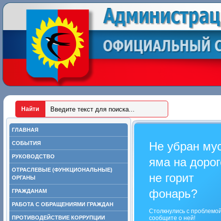
ГЛАВНАЯ
Не убран му
СОБЫТИЯ
РУКОВОДСТВО
яма на дорог
ОТРАСЛЕВЫЕ (ФУНКЦИОНАЛЬНЫЕ)
не горит
ОРГАНЫ
фонарь?
ГРАЖДАНАМ
РАБОТА С ОБРАЩЕНИЯМИ ГРАЖДАН
Столкнулись с проблемо
ПРОТИВОДЕЙСТВИЕ КОРРУПЦИИ
сообщите о ней!