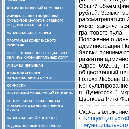
ЭКОЛОГИЯ
Общий объем фина
АНТИМОНОПОЛЬНЫЙ КОМПЛАЕНС
рублей. Заявки мо
ИМУЩЕСТВЕННАЯ ПОДДЕРЖКА
рассматриваться 
СУБЪЕКТОВ МАЛОГО И СРЕДНЕГО
может закончиться
ПРЕДПРИНИМАТЕЛЬСТВА
грантового пула.
МУНИЦИПАЛЬНЫЕ УСЛУГИ
Положение о данн
ПРОГРАММЫ КОМПЛЕКСНОГО
администрации По
РАЗВИТИЯ
Заявки принимают
ПЕРЕЧЕНЬ МАССОВЫХ СОЦИАЛЬНО
ЗНАЧИМЫХ МУНИЦИПАЛЬНЫХ УСЛУГ
развития админис
Адрес: 692001, Пр
ИНТЕРНЕТ ПРИЕМНАЯ
общественный цент
ДУМА ПОЖАРСКОГО
Голоха Любовь Вал
МУНИЦИПАЛЬНОГО ОКРУГА
Консультирование
КОМИССИИ
п. Лучегорск, 1 м
ВНУТРЕННИЙ ФИНАНСОВЫЙ КОНТРОЛЬ
Цветкова Рита Фе
КОНТРОЛЬНО-СЧЕТНАЯ ПАЛАТА
ПОЖАРСКОГО МУНИЦИПАЛЬНОГО
ОКРУГА
Скачать вложение
Концепция устой
МУНИЦИПАЛЬНЫЙ КОНТРОЛЬ
муниципального 
ВЕДОМСТВЕННЫЙ КОНТРОЛЬ ЗА