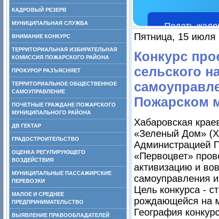
КАДРОВЫЙ РЕЗЕРВ
МУНИЦИПАЛЬНАЯ СЛУЖБА
Подать жало
Пятница, 15 июля 
ВНИМАНИЕ КОНКУРС
ТЕРРИТОРИАЛЬНАЯ ИЗБИРАТЕЛЬНАЯ
Конкурс про
КОМИССИЯ ПОЖАРСКОГО РАЙОНА
сельского н
ПРОКУРОР РАЗЪЯСНЯЕТ
самоуправле
ТЕРРИТОРИАЛЬНОЕ ОБЩЕСТВЕННОЕ
САМОУПРАВЛЕНИЕ
Пожарском 
ПОЧЕТНЫЕ ГРАЖДАНЕ ПОЖАРСКОГО
МУНИЦИПАЛЬНОГО РАЙОНА
Хабаровская крае
ДВ ГЕКТАР
«Зеленый Дом» (
ГРАДОСТРОИТЕЛЬСТВО
Администрацией П
ОЦЕНКА РЕГУЛИРУЮЩЕГО
«Первоцвет» пров
ВОЗДЕЙСТВИЯ
активизацию и во
МУНИЦИПАЛЬНЫЕ ПАССАЖИРСКИЕ
самоуправления и
ПЕРЕВОЗКИ
Цель конкурса - с
МАЛОЕ И СРЕДНЕЕ
рождающейся на м
ПРЕДПРИНИМАТЕЛЬСТВО
География конкур
ВЫЯВЛЕНИЕ ПРАВООБЛАДАТЕЛЕЙ