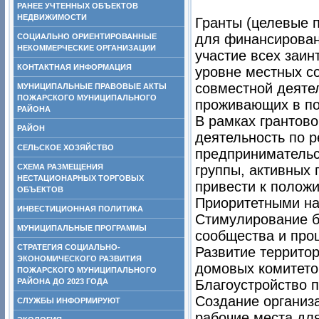
РАНЕЕ УЧТЕННЫХ ОБЪЕКТОВ
НЕДВИЖИМОСТИ
Гранты (целевые 
для финансирован
СОЦИАЛЬНО ОРИЕНТИРОВАННЫЕ
НЕКОММЕРЧЕСКИЕ ОРГАНИЗАЦИИ
участие всех заи
КОНТАКТНАЯ ИНФОРМАЦИЯ
уровне местных с
совместной деятел
МУНИЦИПАЛЬНЫЕ ПРАВОВЫЕ АКТЫ
ПОЖАРСКОГО МУНИЦИПАЛЬНОГО
проживающих в по
РАЙОНА
В рамках грантов
РАЙОН
деятельность по 
СЕЛЬСКОЕ ХОЗЯЙСТВО
предпринимательс
СХЕМА РАЗМЕЩЕНИЯ
группы, активных 
НЕСТАЦИОНАРНЫХ ТОРГОВЫХ
привести к полож
ОБЪЕКТОВ
Приоритетными н
ИНВЕСТИЦИОННАЯ ПОЛИТИКА
Стимулирование б
МУНИЦИПАЛЬНЫЕ ПРОГРАММЫ
сообщества и про
СТРАТЕГИЯ СОЦИАЛЬНО-
Развитие террито
ЭКОНОМИЧЕСКОГО РАЗВИТИЯ
домовых комитето
ПОЖАРСКОГО МУНИЦИПАЛЬНОГО
РАЙОНА ДО 2023 ГОДА
Благоустройство 
Создание организ
СЛУЖБЫ ИНФОРМИРУЮТ
рабочие места дл