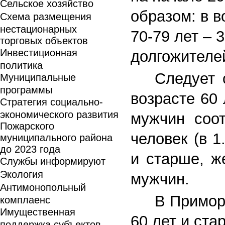
Сельское хозяйство
образом: в в
Схема размещения
нестационарных
70-79 лет – 
торговых объектов
Инвестиционная
долгожителей
политика
Следует 
Муниципальные
программы
возрасте 60
Стратегия социально-
экономического развития
мужчин соот
Пожарского
человек
(в 1
муниципального района
до 2023 года
и старше, ж
Службы информируют
Экология
мужчин.
Антимонопольный
В Примор
комплаенс
Имущественная
60 лет и ста
поддержка субъектов