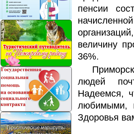
пенсии сос
начисленн
организац
величину пр
36%.
Приморск
людей поч
Надеемся, ч
любимыми, н
Здоровья ва