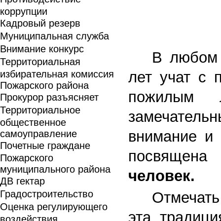
коррупции
Кадровый резерв
Муниципальная служба
Внимание конкурс
В любом 
Территориальная
избирательная комиссия
лет учат с 
Пожарского района
пожилым 
Прокурор разъясняет
Территориальное
замечател
общественное
внимание и 
самоуправление
Почетные граждане
посвящен
Пожарского
муниципального района
человек.
ДВ гектар
Градостроительство
Отмечать
Оценка регулирующего
эта традици
воздействия