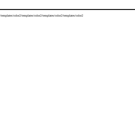
/templates/color2/templates/color2/templates/color2/templates/color2