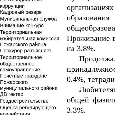
коррупции
организац
Кадровый резерв
образовани
Муниципальная служба
Внимание конкурс
общеобразо
Территориальная
Проживание в
избирательная комиссия
Пожарского района
на 3.8%.
Прокурор разъясняет
Территориальное
Продолж
общественное
принадлежнос
самоуправление
Почетные граждане
0.4%, тетради
Пожарского
муниципального района
Любителям
ДВ гектар
общей физич
Градостроительство
Оценка регулирующего
3.3%.
воздействия