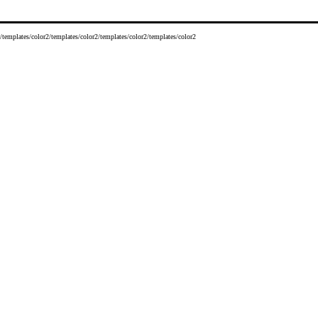
/templates/color2/templates/color2/templates/color2/templates/color2