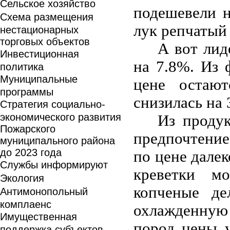
Сельское хозяйство
подешевели н
Схема размещения
лук репчатый 
нестационарных
торговых объектов
А вот лид
Инвестиционная
на 7.8%. Из 
политика
Муниципальные
цене остаю
программы
снизилась на 
Стратегия социально-
экономического развития
Из проду
Пожарского
предпочтение
муниципального района
до 2023 года
по цене далек
Службы информируют
креветки м
Экология
копченые де
Антимонопольный
комплаенс
охлажденную
Имущественная
пород цены у
поддержка субъектов