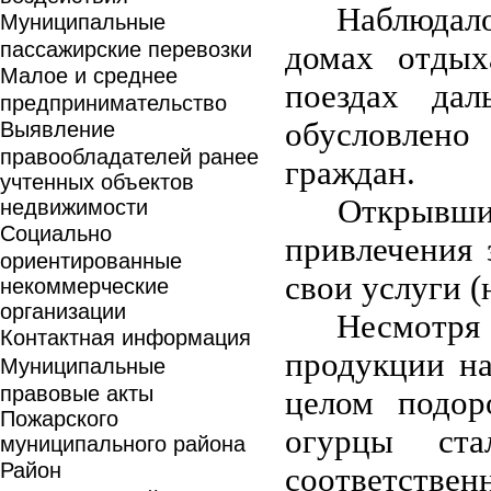
Наблюдал
Муниципальные
пассажирские перевозки
домах отды
Малое и среднее
поездах дал
предпринимательство
обусловлено
Выявление
правообладателей ранее
граждан.
учтенных объектов
Открывши
недвижимости
Социально
привлечения 
ориентированные
свои услуги (
некоммерческие
организации
Несмотря
Контактная информация
продукции н
Муниципальные
правовые акты
целом подор
Пожарского
огурцы ст
муниципального района
Район
соответствен