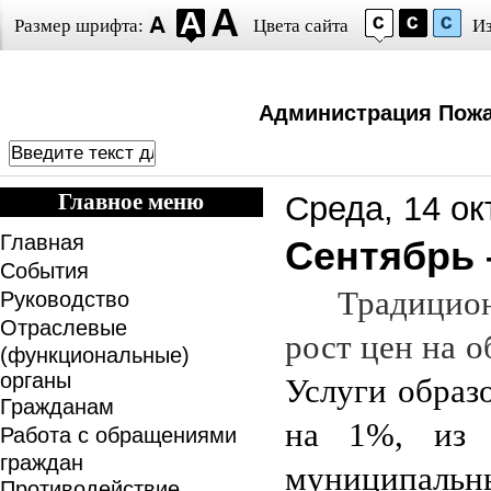
Размер шрифта:
Цвета сайта
И
Администрация Пожа
Главное меню
Среда, 14 ок
Главная
Сентябрь 
События
Традицион
Руководство
Отраслевые
рост цен на о
(функциональные)
органы
Услуги образ
Гражданам
на 1%, из 
Работа с обращениями
граждан
муниципальны
Противодействие