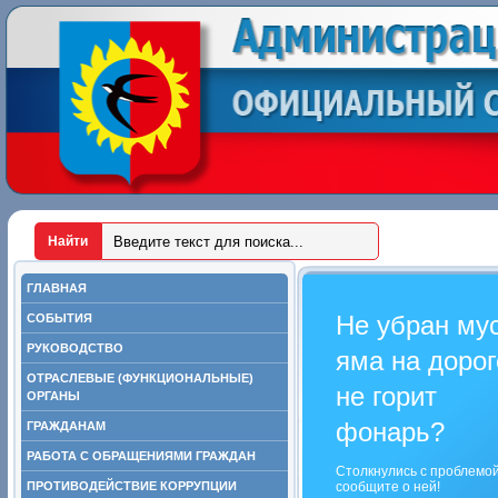
ГЛАВНАЯ
Не убран му
СОБЫТИЯ
РУКОВОДСТВО
яма на дорог
ОТРАСЛЕВЫЕ (ФУНКЦИОНАЛЬНЫЕ)
не горит
ОРГАНЫ
фонарь?
ГРАЖДАНАМ
РАБОТА С ОБРАЩЕНИЯМИ ГРАЖДАН
Столкнулись с проблемо
ПРОТИВОДЕЙСТВИЕ КОРРУПЦИИ
сообщите о ней!