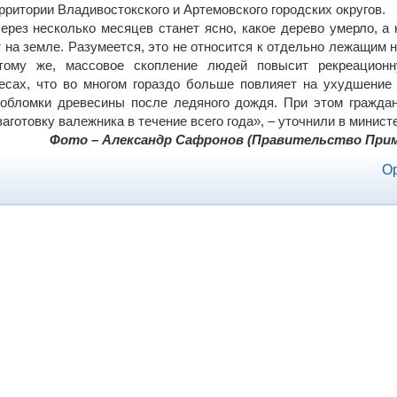
рритории Владивостокского и Артемовского городских округов.
ерез несколько месяцев станет ясно, какое дерево умерло, а 
 на земле. Разумеется, это не относится к отдельно лежащим 
тому же, массовое скопление людей повысит рекреационн
есах, что во многом гораздо больше повлияет на ухудшение
 обломки древесины после ледяного дождя. При этом гражда
аготовку валежника в течение всего года», – уточнили в минист
Фото
–
Александр Сафронов (Правительство Прим
Ор