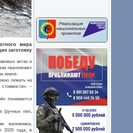
отного мира
их заготовку
авовых актах и
ном «валежник»
а земле.
олжно лежать на
 стоимости», –
ой» понимается
а (ручных пил,
м валежника,
е 2020 года, в