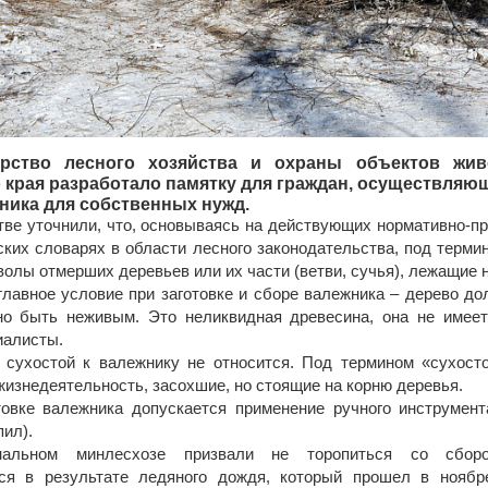
ерство лесного хозяйства и охраны объектов жив
 края разработало памятку для граждан, осуществляющ
ника для собственных нужд.
тве уточнили, что, основываясь на действующих нормативно-пр
ских словарях в области лесного законодательства, под терми
олы отмерших деревьев или их части (ветви, сучья), лежащие н
главное условие при заготовке и сборе валежника – дерево д
о быть неживым. Это неликвидная древесина, она не имеет
иалисты.
 сухостой к валежнику не относится. Под термином «сухост
изнедеятельность, засохшие, но стоящие на корню деревья.
товке валежника допускается применение ручного инструмент
пил).
нальном минлесхозе призвали не торопиться со сборо
ся в результате ледяного дождя, который прошел в ноябр