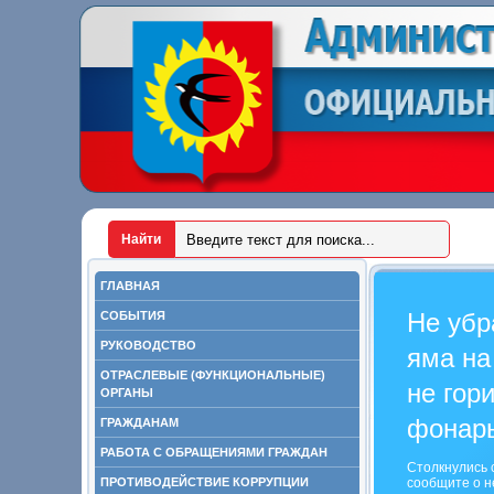
ГЛАВНАЯ
Не убр
СОБЫТИЯ
РУКОВОДСТВО
яма на
ОТРАСЛЕВЫЕ (ФУНКЦИОНАЛЬНЫЕ)
не гор
ОРГАНЫ
фонар
ГРАЖДАНАМ
РАБОТА С ОБРАЩЕНИЯМИ ГРАЖДАН
Столкнулись 
ПРОТИВОДЕЙСТВИЕ КОРРУПЦИИ
сообщите о н