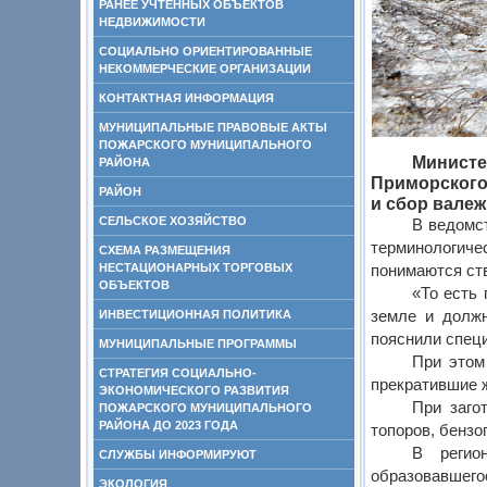
РАНЕЕ УЧТЕННЫХ ОБЪЕКТОВ
НЕДВИЖИМОСТИ
СОЦИАЛЬНО ОРИЕНТИРОВАННЫЕ
НЕКОММЕРЧЕСКИЕ ОРГАНИЗАЦИИ
КОНТАКТНАЯ ИНФОРМАЦИЯ
МУНИЦИПАЛЬНЫЕ ПРАВОВЫЕ АКТЫ
ПОЖАРСКОГО МУНИЦИПАЛЬНОГО
Минист
РАЙОНА
Приморского
РАЙОН
и сбор валеж
СЕЛЬСКОЕ ХОЗЯЙСТВО
В ведомс
терминологиче
СХЕМА РАЗМЕЩЕНИЯ
НЕСТАЦИОНАРНЫХ ТОРГОВЫХ
понимаются ств
ОБЪЕКТОВ
«То есть 
ИНВЕСТИЦИОННАЯ ПОЛИТИКА
земле и должн
пояснили спец
МУНИЦИПАЛЬНЫЕ ПРОГРАММЫ
При этом
СТРАТЕГИЯ СОЦИАЛЬНО-
прекратившие ж
ЭКОНОМИЧЕСКОГО РАЗВИТИЯ
При заго
ПОЖАРСКОГО МУНИЦИПАЛЬНОГО
РАЙОНА ДО 2023 ГОДА
топоров, бензо
В регио
СЛУЖБЫ ИНФОРМИРУЮТ
образовавшего
ЭКОЛОГИЯ