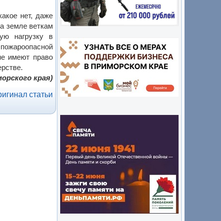
какое нет, даже
на земле веткам
ую нагрузку в
 пожароопасной
не имеют право
ерстве.
орского края)
игинал статьи