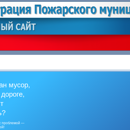
ан мусор,
 дороге,
ит
ь?
с проблемой —
ей!