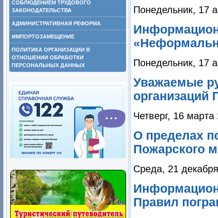
СОБЛЮДЕНИЕМ ТРУДОВОГО
Понедельник, 17 а
ЗАКОНОДАТЕЛЬСТВА
АДМИНИСТРАТИВНАЯ РЕФОРМА
Информацион
ИМПОРТОЗАМЕЩЕНИЕ
«Неформальн
ПОЛИТИКА ОРГАНИЗАЦИИ В
ОТНОШЕНИИ ОБРАБОТКИ
Понедельник, 17 а
ПЕРСОНАЛЬНЫХ ДАННЫХ
Уважаемые ру
организаций 
Четверг, 16 марта
О пределах п
Пожарского м
Среда, 21 декабря
Информацион
Правил погра