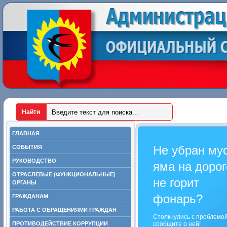
ГЛАВНАЯ
Не убран му
СОБЫТИЯ
РУКОВОДСТВО
яма на дорог
ОТРАСЛЕВЫЕ (ФУНКЦИОНАЛЬНЫЕ)
не горит
ОРГАНЫ
фонарь?
ГРАЖДАНАМ
РАБОТА С ОБРАЩЕНИЯМИ ГРАЖДАН
Столкнулись с проблемо
ПРОТИВОДЕЙСТВИЕ КОРРУПЦИИ
сообщите о ней!