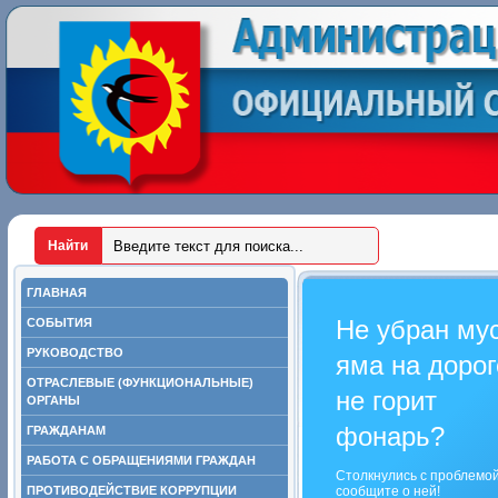
ГЛАВНАЯ
Не убран му
СОБЫТИЯ
РУКОВОДСТВО
яма на дорог
ОТРАСЛЕВЫЕ (ФУНКЦИОНАЛЬНЫЕ)
не горит
ОРГАНЫ
фонарь?
ГРАЖДАНАМ
РАБОТА С ОБРАЩЕНИЯМИ ГРАЖДАН
Столкнулись с проблемо
ПРОТИВОДЕЙСТВИЕ КОРРУПЦИИ
сообщите о ней!