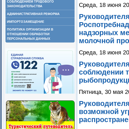
СОБЛЮДЕНИЕМ ТРУДОВОГО
Среда, 18 июня 20
ЗАКОНОДАТЕЛЬСТВА
АДМИНИСТРАТИВНАЯ РЕФОРМА
Руководителя
ИМПОРТОЗАМЕЩЕНИЕ
Роспотребнад
ПОЛИТИКА ОРГАНИЗАЦИИ В
надзорных ме
ОТНОШЕНИИ ОБРАБОТКИ
ПЕРСОНАЛЬНЫХ ДАННЫХ
молочной пр
Среда, 18 июня 20
Руководителя
соблюдении т
рыбопродукци
Пятница, 30 мая 2
Руководителя
возможной уг
распростране