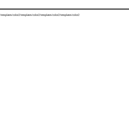
/templates/color2/templates/color2/templates/color2/templates/color2