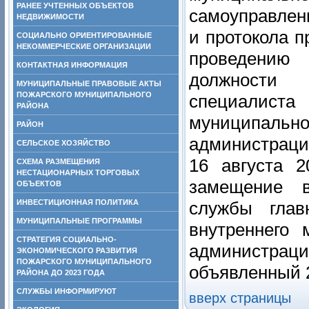
РАНЕЕ УЧТЕННЫХ ОБЪЕКТОВ
самоуправлен
НЕДВИЖИМОСТИ
и протокола п
СОЦИАЛЬНО ОРИЕНТИРОВАННЫЕ
НЕКОММЕРЧЕСКИЕ ОРГАНИЗАЦИИ
проведению 
КОНТАКТНАЯ ИНФОРМАЦИЯ
должности 
МУНИЦИПАЛЬНЫЕ ПРАВОВЫЕ АКТЫ
ПОЖАРСКОГО МУНИЦИПАЛЬНОГО
специалист
РАЙОНА
муниципал
РАЙОН
администраци
СЕЛЬСКОЕ ХОЗЯЙСТВО
16 августа 
СХЕМА РАЗМЕЩЕНИЯ
НЕСТАЦИОНАРНЫХ ТОРГОВЫХ
замещение в
ОБЪЕКТОВ
ИНВЕСТИЦИОННАЯ ПОЛИТИКА
службы глав
МУНИЦИПАЛЬНЫЕ ПРОГРАММЫ
внутреннего 
СТРАТЕГИЯ СОЦИАЛЬНО-
администраци
ЭКОНОМИЧЕСКОГО РАЗВИТИЯ
ПОЖАРСКОГО МУНИЦИПАЛЬНОГО
объявленный 2
РАЙОНА ДО 2023 ГОДА
СЛУЖБЫ ИНФОРМИРУЮТ
вверх страницы