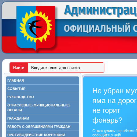
ГЛАВНАЯ
Не убран му
СОБЫТИЯ
РУКОВОДСТВО
яма на дорог
ОТРАСЛЕВЫЕ (ФУНКЦИОНАЛЬНЫЕ)
не горит
ОРГАНЫ
фонарь?
ГРАЖДАНАМ
РАБОТА С ОБРАЩЕНИЯМИ ГРАЖДАН
Столкнулись с проблемо
ПРОТИВОДЕЙСТВИЕ КОРРУПЦИИ
сообщите о ней!