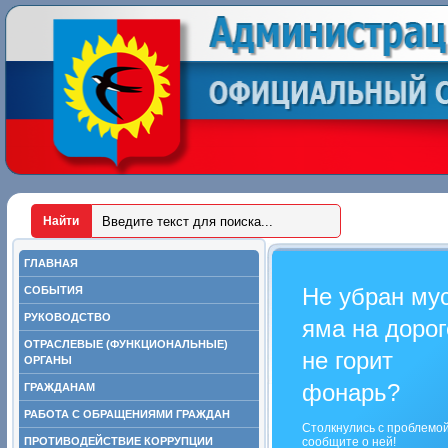
ГЛАВНАЯ
Не убран му
СОБЫТИЯ
РУКОВОДСТВО
яма на дорог
ОТРАСЛЕВЫЕ (ФУНКЦИОНАЛЬНЫЕ)
не горит
ОРГАНЫ
фонарь?
ГРАЖДАНАМ
РАБОТА С ОБРАЩЕНИЯМИ ГРАЖДАН
Столкнулись с проблемо
ПРОТИВОДЕЙСТВИЕ КОРРУПЦИИ
сообщите о ней!