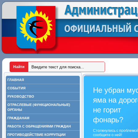
ГЛАВНАЯ
Не убран му
СОБЫТИЯ
РУКОВОДСТВО
яма на дорог
ОТРАСЛЕВЫЕ (ФУНКЦИОНАЛЬНЫЕ)
не горит
ОРГАНЫ
фонарь?
ГРАЖДАНАМ
РАБОТА С ОБРАЩЕНИЯМИ ГРАЖДАН
Столкнулись с проблемо
ПРОТИВОДЕЙСТВИЕ КОРРУПЦИИ
сообщите о ней!