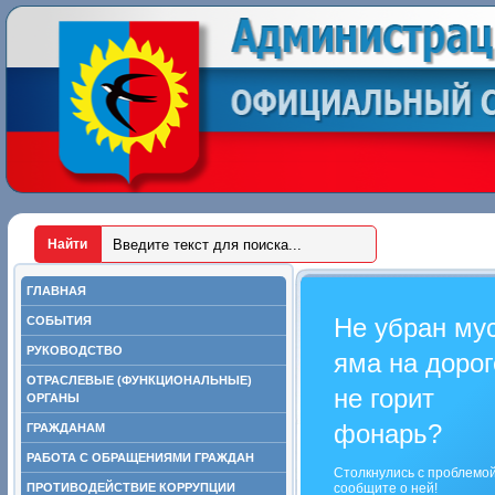
ГЛАВНАЯ
Не убран му
СОБЫТИЯ
РУКОВОДСТВО
яма на дорог
ОТРАСЛЕВЫЕ (ФУНКЦИОНАЛЬНЫЕ)
не горит
ОРГАНЫ
фонарь?
ГРАЖДАНАМ
РАБОТА С ОБРАЩЕНИЯМИ ГРАЖДАН
Столкнулись с проблемо
ПРОТИВОДЕЙСТВИЕ КОРРУПЦИИ
сообщите о ней!