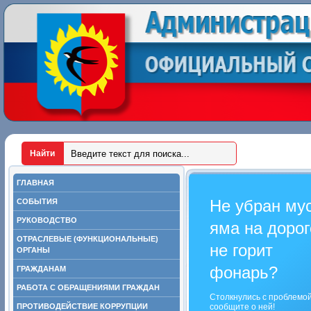
ГЛАВНАЯ
Не убран му
СОБЫТИЯ
РУКОВОДСТВО
яма на дорог
ОТРАСЛЕВЫЕ (ФУНКЦИОНАЛЬНЫЕ)
не горит
ОРГАНЫ
фонарь?
ГРАЖДАНАМ
РАБОТА С ОБРАЩЕНИЯМИ ГРАЖДАН
Столкнулись с проблемо
ПРОТИВОДЕЙСТВИЕ КОРРУПЦИИ
сообщите о ней!