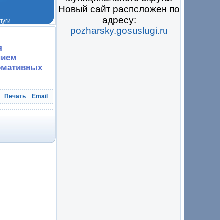
Новый сайт расположен по
адресу:
pozharsky.gosuslugi.ru
 на всё
я
нием
рмативных
Печать
Email