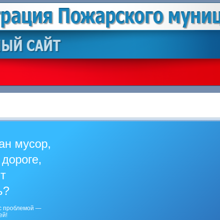
ан мусор,
 дороге,
ит
ь?
с проблемой —
ей!