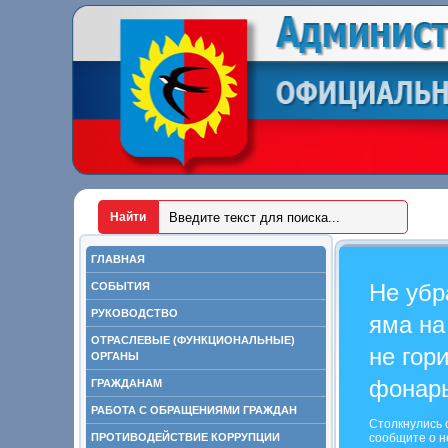
ГЛАВНАЯ
Не убр
СОБЫТИЯ
РУКОВОДСТВО
яма на
ОТРАСЛЕВЫЕ (ФУНКЦИОНАЛЬНЫЕ)
не гор
ОРГАНЫ
фонар
ГРАЖДАНАМ
РАБОТА С ОБРАЩЕНИЯМИ ГРАЖДАН
Столкнулись 
ПРОТИВОДЕЙСТВИЕ КОРРУПЦИИ
сообщите о н