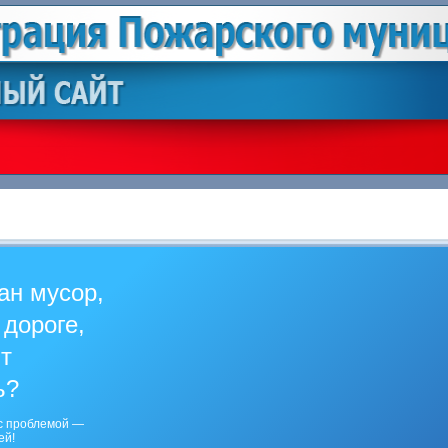
ан мусор,
 дороге,
ит
ь?
с проблемой —
ей!