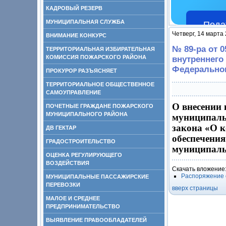
КАДРОВЫЙ РЕЗЕРВ
МУНИЦИПАЛЬНАЯ СЛУЖБА
Пода
Четверг, 14 марта
ВНИМАНИЕ КОНКУРС
№ 89-ра от 0
ТЕРРИТОРИАЛЬНАЯ ИЗБИРАТЕЛЬНАЯ
КОМИССИЯ ПОЖАРСКОГО РАЙОНА
внутреннего
Федерального
ПРОКУРОР РАЗЪЯСНЯЕТ
ТЕРРИТОРИАЛЬНОЕ ОБЩЕСТВЕННОЕ
САМОУПРАВЛЕНИЕ
О внесении 
ПОЧЕТНЫЕ ГРАЖДАНЕ ПОЖАРСКОГО
МУНИЦИПАЛЬНОГО РАЙОНА
муниципаль
закона «О к
ДВ ГЕКТАР
обеспечени
ГРАДОСТРОИТЕЛЬСТВО
муниципальн
ОЦЕНКА РЕГУЛИРУЮЩЕГО
ВОЗДЕЙСТВИЯ
Скачать вложение
Распоряжение о
МУНИЦИПАЛЬНЫЕ ПАССАЖИРСКИЕ
ПЕРЕВОЗКИ
вверх страницы
МАЛОЕ И СРЕДНЕЕ
ПРЕДПРИНИМАТЕЛЬСТВО
ВЫЯВЛЕНИЕ ПРАВООБЛАДАТЕЛЕЙ