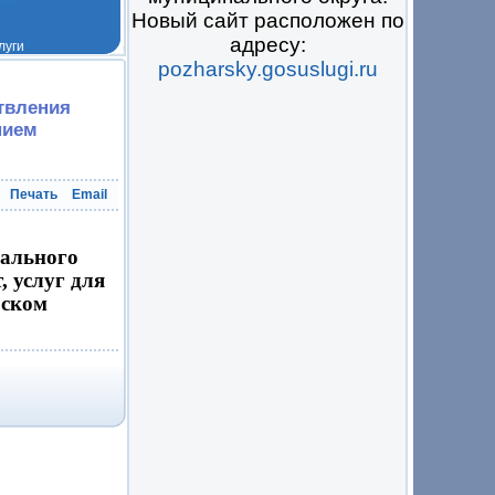
Новый сайт расположен по
адресу:
pozharsky.gosuslugi.ru
 на всё
ствления
нием
Печать
Email
рального
, услуг для
рском