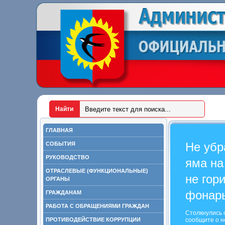
ГЛАВНАЯ
Не убр
СОБЫТИЯ
РУКОВОДСТВО
яма на
ОТРАСЛЕВЫЕ (ФУНКЦИОНАЛЬНЫЕ)
не гор
ОРГАНЫ
фонар
ГРАЖДАНАМ
РАБОТА С ОБРАЩЕНИЯМИ ГРАЖДАН
Столкнулись 
ПРОТИВОДЕЙСТВИЕ КОРРУПЦИИ
сообщите о н