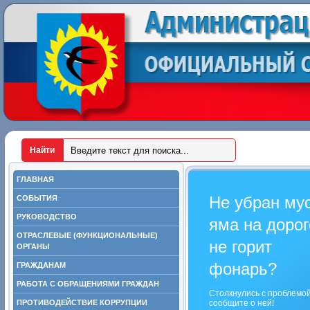
ГЛАВНАЯ
Не убран му
СОБЫТИЯ
РУКОВОДСТВО
яма на дорог
ОТРАСЛЕВЫЕ (ФУНКЦИОНАЛЬНЫЕ)
не горит
ОРГАНЫ
фонарь?
ГРАЖДАНАМ
РАБОТА С ОБРАЩЕНИЯМИ ГРАЖДАН
Столкнулись с проблемо
ПРОТИВОДЕЙСТВИЕ КОРРУПЦИИ
сообщите о ней!