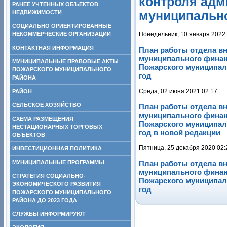
контроля адм
РАНЕЕ УЧТЕННЫХ ОБЪЕКТОВ
НЕДВИЖИМОСТИ
муниципальног
СОЦИАЛЬНО ОРИЕНТИРОВАННЫЕ
НЕКОММЕРЧЕСКИЕ ОРГАНИЗАЦИИ
Понедельник, 10 января 2022 
КОНТАКТНАЯ ИНФОРМАЦИЯ
План работы отдела вн
муниципального финан
МУНИЦИПАЛЬНЫЕ ПРАВОВЫЕ АКТЫ
Пожарского муниципаль
ПОЖАРСКОГО МУНИЦИПАЛЬНОГО
год
РАЙОНА
Среда, 02 июня 2021 02:17
РАЙОН
СЕЛЬСКОЕ ХОЗЯЙСТВО
План работы отдела вн
муниципального финан
СХЕМА РАЗМЕЩЕНИЯ
Пожарского муниципаль
НЕСТАЦИОНАРНЫХ ТОРГОВЫХ
год в новой редакции
ОБЪЕКТОВ
Пятница, 25 декабря 2020 02:
ИНВЕСТИЦИОННАЯ ПОЛИТИКА
МУНИЦИПАЛЬНЫЕ ПРОГРАММЫ
План работы отдела вн
муниципального финан
СТРАТЕГИЯ СОЦИАЛЬНО-
Пожарского муниципаль
ЭКОНОМИЧЕСКОГО РАЗВИТИЯ
год
ПОЖАРСКОГО МУНИЦИПАЛЬНОГО
РАЙОНА ДО 2023 ГОДА
СЛУЖБЫ ИНФОРМИРУЮТ