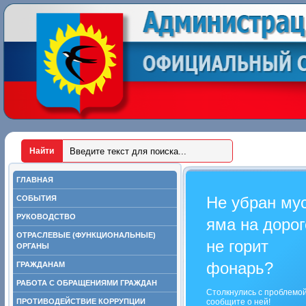
ГЛАВНАЯ
Не убран му
СОБЫТИЯ
РУКОВОДСТВО
яма на дорог
ОТРАСЛЕВЫЕ (ФУНКЦИОНАЛЬНЫЕ)
не горит
ОРГАНЫ
фонарь?
ГРАЖДАНАМ
РАБОТА С ОБРАЩЕНИЯМИ ГРАЖДАН
Столкнулись с проблемо
ПРОТИВОДЕЙСТВИЕ КОРРУПЦИИ
сообщите о ней!