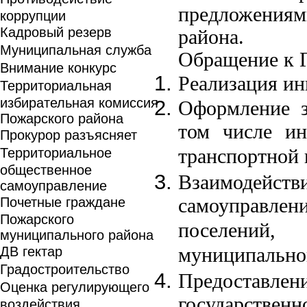
предложения
коррупции
Кадровый резерв
района.
Муниципальная служба
Обращение к Г
Внимание конкурс
Реализация ин
Территориальная
избирательная комиссия
Оформление з
Пожарского района
том числе ин
Прокурор разъясняет
Территориальное
транспортной и
общественное
Взаимодейст
самоуправление
Почетные граждане
самоуправлен
Пожарского
поселений
муниципального района
ДВ гектар
муниципальног
Градостроительство
Предоставле
Оценка регулирующего
государств
воздействия