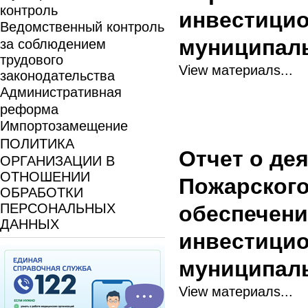
контроль
инвестицио
Ведомственный контроль
муниципаль
за соблюдением
трудового
View материалs...
законодательства
Административная
реформа
Импортозамещение
ПОЛИТИКА
Отчет о де
ОРГАНИЗАЦИИ В
ОТНОШЕНИИ
Пожарского
ОБРАБОТКИ
ПЕРСОНАЛЬНЫХ
обеспечени
ДАННЫХ
инвестицио
муниципал
View материалs...