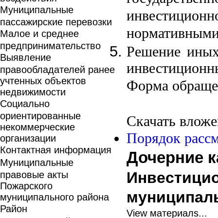
Муниципальные
инвестицион
пассажирские перевозки
нормативными
Малое и среднее
предпринимательство
Решение иных
Выявление
инвестиционн
правообладателей ранее
учтенных объектов
Форма обраще
недвижимости
Социально
ориентированные
Скачать вложе
некоммерческие
Порядок расс
организации
Контактная информация
Дочерние к
Муниципальные
Инвестици
правовые акты
Пожарского
муниципаль
муниципального района
Район
View материалs...