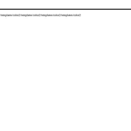
/templates/color2/templates/color2/templates/color2/templates/color2