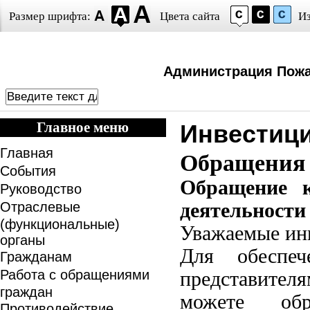
Размер шрифта:
Цвета сайта
И
Администрация Пожа
Главное меню
Инвестици
Главная
Обращения 
События
Обращение к
Руководство
Отраслевые
деятельности
(функциональные)
Уважаемые ин
органы
Для обеспеч
Гражданам
Работа с обращениями
представител
граждан
можете обр
Противодействие