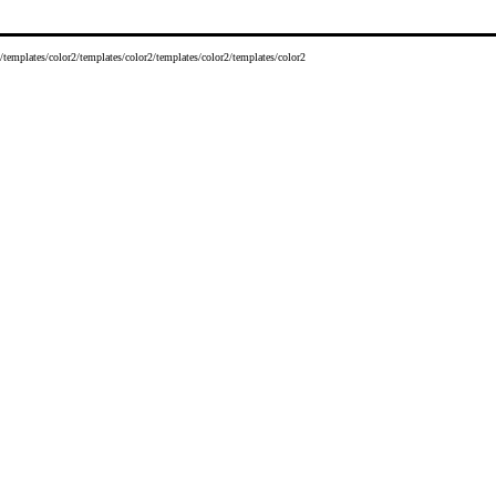
/templates/color2/templates/color2/templates/color2/templates/color2