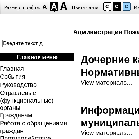
Размер шрифта:
Цвета сайта
И
Администрация Пожа
Главное меню
Дочерние к
Главная
Нормативн
События
View материалs...
Руководство
Отраслевые
(функциональные)
органы
Информация
Гражданам
муниципаль
Работа с обращениями
граждан
View материалs...
Противодействие