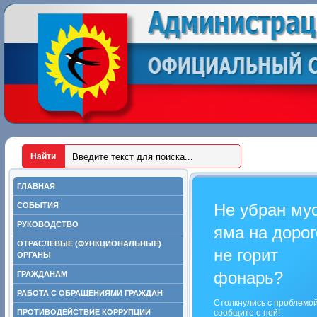
ГЛАВНАЯ
Не убран му
СОБЫТИЯ
РУКОВОДСТВО
яма на дорог
ОТРАСЛЕВЫЕ (ФУНКЦИОНАЛЬНЫЕ)
не горит
ОРГАНЫ
фонарь?
ГРАЖДАНАМ
РАБОТА С ОБРАЩЕНИЯМИ ГРАЖДАН
Столкнулись с проблемо
ПРОТИВОДЕЙСТВИЕ КОРРУПЦИИ
сообщите о ней!