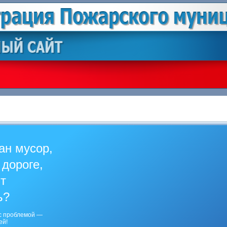
ан мусор,
 дороге,
ит
ь?
с проблемой —
ей!