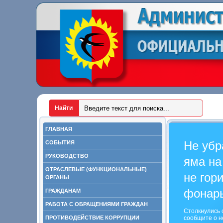
ГЛАВНАЯ
Не убр
СОБЫТИЯ
РУКОВОДСТВО
яма на
ОТРАСЛЕВЫЕ (ФУНКЦИОНАЛЬНЫЕ)
не гор
ОРГАНЫ
фонар
ГРАЖДАНАМ
РАБОТА С ОБРАЩЕНИЯМИ ГРАЖДАН
Столкнулись 
ПРОТИВОДЕЙСТВИЕ КОРРУПЦИИ
сообщите о н