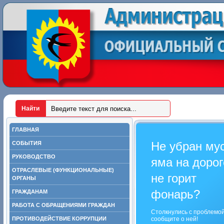
ГЛАВНАЯ
Не убран му
СОБЫТИЯ
РУКОВОДСТВО
яма на дорог
ОТРАСЛЕВЫЕ (ФУНКЦИОНАЛЬНЫЕ)
не горит
ОРГАНЫ
фонарь?
ГРАЖДАНАМ
РАБОТА С ОБРАЩЕНИЯМИ ГРАЖДАН
Столкнулись с проблемо
ПРОТИВОДЕЙСТВИЕ КОРРУПЦИИ
сообщите о ней!