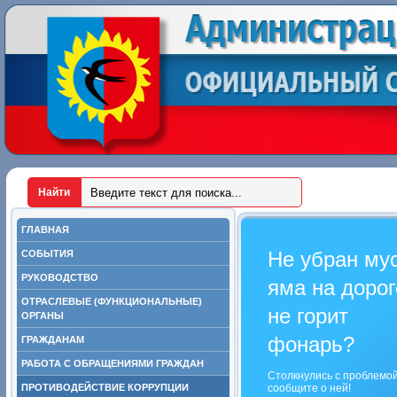
ГЛАВНАЯ
Не убран му
СОБЫТИЯ
РУКОВОДСТВО
яма на дорог
ОТРАСЛЕВЫЕ (ФУНКЦИОНАЛЬНЫЕ)
не горит
ОРГАНЫ
фонарь?
ГРАЖДАНАМ
РАБОТА С ОБРАЩЕНИЯМИ ГРАЖДАН
Столкнулись с проблемо
ПРОТИВОДЕЙСТВИЕ КОРРУПЦИИ
сообщите о ней!