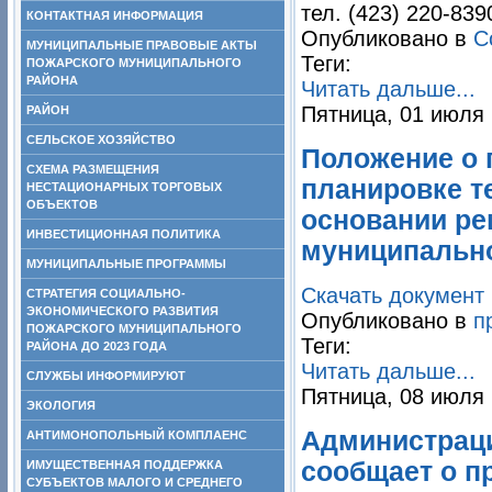
тел. (423) 220-83
КОНТАКТНАЯ ИНФОРМАЦИЯ
Опубликовано в
С
МУНИЦИПАЛЬНЫЕ ПРАВОВЫЕ АКТЫ
Теги:
ПОЖАРСКОГО МУНИЦИПАЛЬНОГО
РАЙОНА
Читать дальше...
Пятница, 01 июля 
РАЙОН
СЕЛЬСКОЕ ХОЗЯЙСТВО
Положение о 
СХЕМА РАЗМЕЩЕНИЯ
планировке т
НЕСТАЦИОНАРНЫХ ТОРГОВЫХ
ОБЪЕКТОВ
основании ре
ИНВЕСТИЦИОННАЯ ПОЛИТИКА
муниципально
МУНИЦИПАЛЬНЫЕ ПРОГРАММЫ
Скачать документ
СТРАТЕГИЯ СОЦИАЛЬНО-
ЭКОНОМИЧЕСКОГО РАЗВИТИЯ
Опубликовано в
п
ПОЖАРСКОГО МУНИЦИПАЛЬНОГО
Теги:
РАЙОНА ДО 2023 ГОДА
Читать дальше...
СЛУЖБЫ ИНФОРМИРУЮТ
Пятница, 08 июля 
ЭКОЛОГИЯ
Администраци
АНТИМОНОПОЛЬНЫЙ КОМПЛАЕНС
сообщает о п
ИМУЩЕСТВЕННАЯ ПОДДЕРЖКА
СУБЪЕКТОВ МАЛОГО И СРЕДНЕГО