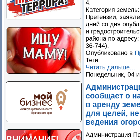
4.
Категория земель:
Претензии, заявл
дней со дня опуб
и градостроитель
района по адресу: 
36-744).
Опубликовано в
П
Теги:
Читать дальше...
Понедельник, 04 и
Администраци
сообщает о н
в аренду зем
для целей, не
ведения огор
Администрация По