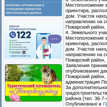
Местоположение з
ПОЛИТИКА ОРГАНИЗАЦИИ В
ОТНОШЕНИИ ОБРАБОТКИ
ориентира, распо
ПЕРСОНАЛЬНЫХ ДАННЫХ
дом. Участок нахо
направлению на с
Пожарский район, п
4. Земельного уча
Местоположение з
ориентира, распо
дом. Участок нахо
направлению на с
Пожарский район, п
Заявления приним
опубликования да
Пожарский район, 
администрация Пож
За дополнительно
градостроительст
района (тел. 36-7-
Опубликовано в
П