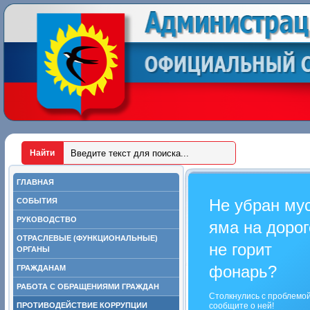
ГЛАВНАЯ
Не убран му
СОБЫТИЯ
РУКОВОДСТВО
яма на дорог
ОТРАСЛЕВЫЕ (ФУНКЦИОНАЛЬНЫЕ)
не горит
ОРГАНЫ
фонарь?
ГРАЖДАНАМ
РАБОТА С ОБРАЩЕНИЯМИ ГРАЖДАН
Столкнулись с проблемо
ПРОТИВОДЕЙСТВИЕ КОРРУПЦИИ
сообщите о ней!