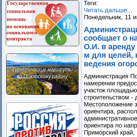
Теги:
Читать дальше...
Понедельник, 11 и
Администраци
сообщает о н
О.И. в аренд
м для целей, 
ведения огор
Администрация По
намерении предос
участок площадью 
строительством - 
Местоположение з
ориентира, распол
административное 
ориентира по нап
Приморский край, 