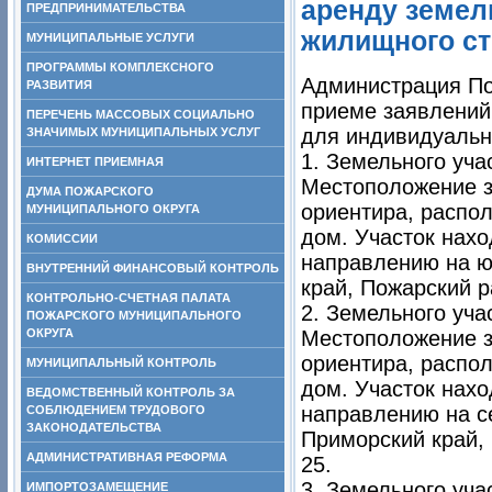
аренду земел
ПРЕДПРИНИМАТЕЛЬСТВА
жилищного ст
МУНИЦИПАЛЬНЫЕ УСЛУГИ
ПРОГРАММЫ КОМПЛЕКСНОГО
Администрация По
РАЗВИТИЯ
приеме заявлений
ПЕРЕЧЕНЬ МАССОВЫХ СОЦИАЛЬНО
для индивидуально
ЗНАЧИМЫХ МУНИЦИПАЛЬНЫХ УСЛУГ
1. Земельного уча
ИНТЕРНЕТ ПРИЕМНАЯ
Местоположение з
ДУМА ПОЖАРСКОГО
ориентира, распо
МУНИЦИПАЛЬНОГО ОКРУГА
дом. Участок нахо
КОМИССИИ
направлению на ю
ВНУТРЕННИЙ ФИНАНСОВЫЙ КОНТРОЛЬ
край, Пожарский ра
КОНТРОЛЬНО-СЧЕТНАЯ ПАЛАТА
2. Земельного уча
ПОЖАРСКОГО МУНИЦИПАЛЬНОГО
ОКРУГА
Местоположение з
ориентира, распо
МУНИЦИПАЛЬНЫЙ КОНТРОЛЬ
дом. Участок нахо
ВЕДОМСТВЕННЫЙ КОНТРОЛЬ ЗА
направлению на с
СОБЛЮДЕНИЕМ ТРУДОВОГО
ЗАКОНОДАТЕЛЬСТВА
Приморский край, 
АДМИНИСТРАТИВНАЯ РЕФОРМА
25.
3. Земельного уча
ИМПОРТОЗАМЕЩЕНИЕ