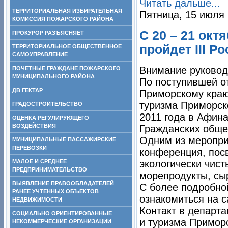
Читать дальше...
ТЕРРИТОРИАЛЬНАЯ ИЗБИРАТЕЛЬНАЯ
Пятница, 15 июля 
КОМИССИЯ ПОЖАРСКОГО РАЙОНА
С 20 – 21 окт
ПРОКУРОР РАЗЪЯСНЯЕТ
пройдет III 
ТЕРРИТОРИАЛЬНОЕ ОБЩЕСТВЕННОЕ
САМОУПРАВЛЕНИЕ
Внимание руковод
ПОЧЕТНЫЕ ГРАЖДАНЕ ПОЖАРСКОГО
МУНИЦИПАЛЬНОГО РАЙОНА
По поступившей о
ДВ ГЕКТАР
Приморскому краю
туризма Приморско
ГРАДОСТРОИТЕЛЬСТВО
2011 года в Афина
ОЦЕНКА РЕГУЛИРУЮЩЕГО
ВОЗДЕЙСТВИЯ
Гражданских обще
Одним из меропри
МУНИЦИПАЛЬНЫЕ ПАССАЖИРСКИЕ
ПЕРЕВОЗКИ
конференция, пос
МАЛОЕ И СРЕДНЕЕ
экологически чист
ПРЕДПРИНИМАТЕЛЬСТВО
морепродукты, сыр
ВЫЯВЛЕНИЕ ПРАВООБЛАДАТЕЛЕЙ
С более подробно
РАНЕЕ УЧТЕННЫХ ОБЪЕКТОВ
ознакомиться на са
НЕДВИЖИМОСТИ
Контакт в департ
СОЦИАЛЬНО ОРИЕНТИРОВАННЫЕ
и туризма Приморс
НЕКОММЕРЧЕСКИЕ ОРГАНИЗАЦИИ