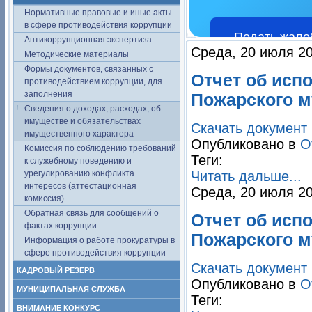
Нормативные правовые и иные акты
в сфере противодействия коррупции
Подать жало
Антикоррупционная экспертиза
Среда, 20 июля 20
Методические материалы
Формы документов, связанных с
Отчет об исп
противодействием коррупции, для
заполнения
Пожарского м
Сведения о доходах, расходах, об
имуществе и обязательствах
Скачать документ
имущественного характера
Опубликовано в
О
Комиссия по соблюдению требований
Теги:
к служебному поведению и
урегулированию конфликта
Читать дальше...
интересов (аттестационная
Среда, 20 июля 20
комиссия)
Обратная связь для сообщений о
Отчет об исп
фактах коррупции
Пожарского м
Информация о работе прокуратуры в
сфере противодействия коррупции
Скачать документ
КАДРОВЫЙ РЕЗЕРВ
Опубликовано в
О
МУНИЦИПАЛЬНАЯ СЛУЖБА
Теги:
ВНИМАНИЕ КОНКУРС