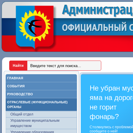
ГЛАВНАЯ
Не убран му
СОБЫТИЯ
РУКОВОДСТВО
яма на дорог
ОТРАСЛЕВЫЕ (ФУНКЦИОНАЛЬНЫЕ)
не горит
ОРГАНЫ
Общий отдел
фонарь?
Управление муниципальным
имуществом
Столкнулись с проблемо
сообщите о ней!
Управление образования