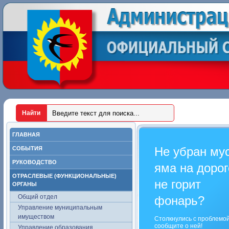
ГЛАВНАЯ
Не убран му
СОБЫТИЯ
РУКОВОДСТВО
яма на дорог
ОТРАСЛЕВЫЕ (ФУНКЦИОНАЛЬНЫЕ)
не горит
ОРГАНЫ
Общий отдел
фонарь?
Управление муниципальным
имуществом
Столкнулись с проблемо
сообщите о ней!
Управление образования