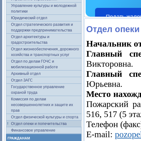
Управление культуры и молодежной
политики
Подать жало
Юридический отдел
Отдел стратегического развития и
Отдел опеки
поддержки предпринимательства
Отдел архитектуры и
Начальник о
градостроительства
Отдел жизнеобеспечения, дорожного
Главный сп
хозяйства и транспортных услуг
Викторовна.
Отдел по делам ГОЧС и
мобилизационной работе
Главный сп
Архивный отдел
Отдел ЗАГС
Юрьевна.
Государственное управление
Место нахожд
охраной труда
Комиссия по делам
Пожарский рай
несовершеннолетних и защите их
прав
516, 517 (5 эта
Отдел физической культуры и спорта
Телефон (факс)
Отдел опеки и попечительства
Финансовое управление
E-mail:
poz
ope
ГРАЖДАНАМ