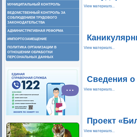
МУНИЦИПАЛЬНЫЙ КОНТРОЛЬ
View материалs...
ВЕДОМСТВЕННЫЙ КОНТРОЛЬ ЗА
СОБЛЮДЕНИЕМ ТРУДОВОГО
ЗАКОНОДАТЕЛЬСТВА
АДМИНИСТРАТИВНАЯ РЕФОРМА
Каникулярн
ИМПОРТОЗАМЕЩЕНИЕ
ПОЛИТИКА ОРГАНИЗАЦИИ В
View материалs...
ОТНОШЕНИИ ОБРАБОТКИ
ПЕРСОНАЛЬНЫХ ДАННЫХ
Сведения о
View материалs...
Проект «Би
View материалs...