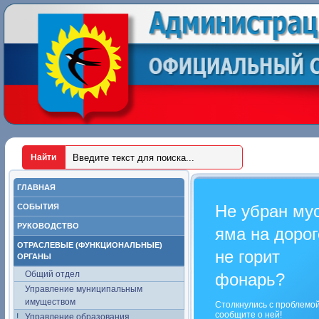
ГЛАВНАЯ
Не убран му
СОБЫТИЯ
РУКОВОДСТВО
яма на дорог
ОТРАСЛЕВЫЕ (ФУНКЦИОНАЛЬНЫЕ)
не горит
ОРГАНЫ
Общий отдел
фонарь?
Управление муниципальным
имуществом
Столкнулись с проблемо
сообщите о ней!
Управление образования