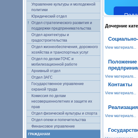
Управление культуры и молодежной
политики
Пода
Юридический отдел
Отдел стратегического развития и
Дочерние кат
поддержки предпринимательства
Отдел архитектуры и
Социально-
градостроительства
Отдел жизнеобеспечения, дорожного
View материалs...
хозяйства и транспортных услуг
Отдел по делам ГОЧС и
Положение 
мобилизационной работе
предприни
Архивный отдел
View материалs...
Отдел ЗАГС
Государственное управление
Контакты
охраной труда
View материалs...
Комиссия по делам
несовершеннолетних и защите их
Реализация
прав
Отдел физической культуры и спорта
View материалs...
Отдел опеки и попечительства
Финансовое управление
Государств
ГРАЖДАНАМ