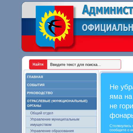
ГЛАВНАЯ
Не убр
СОБЫТИЯ
РУКОВОДСТВО
яма на
ОТРАСЛЕВЫЕ (ФУНКЦИОНАЛЬНЫЕ)
не гор
ОРГАНЫ
Общий отдел
фонар
Управление муниципальным
имуществом
Столкнулись 
сообщите о н
Управление образования