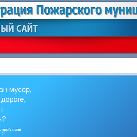
ан мусор,
 дороге,
ит
ь?
с проблемой —
ей!